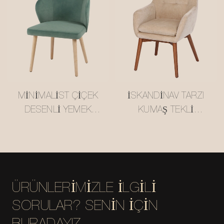
MINIMALIST ÇIÇEK
İSKANDINAV TARZI
DESENLI YEMEK
KUMAŞ TEKLI
SANDALYESI
DINLENME
#M2332
KOLTUĞU #M2368
ÖZEL FABRİKA
MISIRUI
ÜRÜNLERIMIZLE ILGILI
SORULAR? SENIN IÇIN