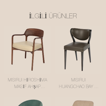
İLGILI ÜRÜNLER
MISIRUI HIROSHIMA
MISIRUI
MASIF AHŞAP
HUANGCHAO BAY LI
SANDALYE #M2372
IÇIN ÖZEL YAPILMIŞ
SANDALYE #M2371