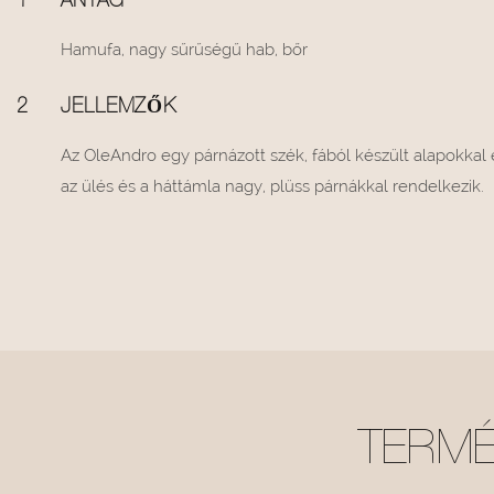
1
ANYAG
Hamufa, nagy sűrűségű hab, bőr
2
JELLEMZŐK
Az OleAndro egy párnázott szék, fából készült alapokkal é
az ülés és a háttámla nagy, plüss párnákkal rendelkezik.
TERMÉ