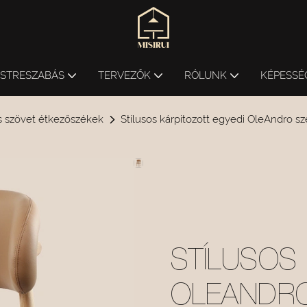
ESTRESZABÁS
TERVEZŐK
RÓLUNK
KÉPESSÉ
s szövet étkezőszékek
Stílusos kárpitozott egyedi OleAndro sz
STÍLUSOS
OLEANDRO