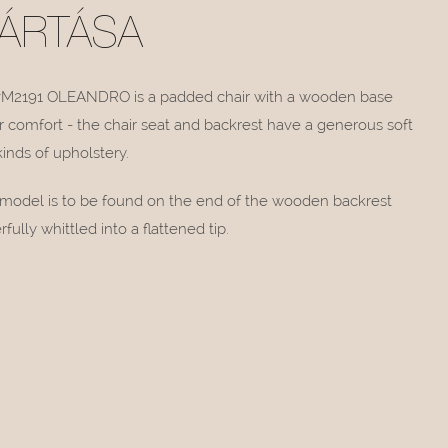
YÁRTÁSA
#M2191 OLEANDRO is a padded chair with a wooden base
er comfort - the chair seat and backrest have a generous soft
kinds of upholstery.
 model is to be found on the end of the wooden backrest
lly whittled into a flattened tip.