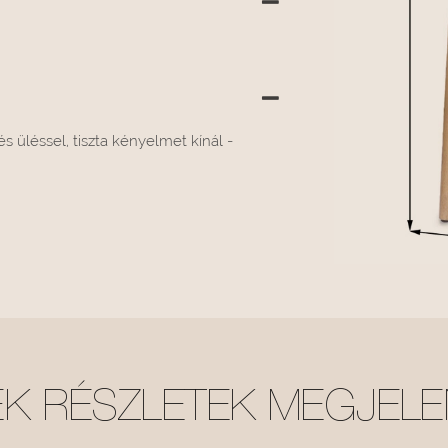
s üléssel, tiszta kényelmet kínál -
K RÉSZLETEK MEGJELE