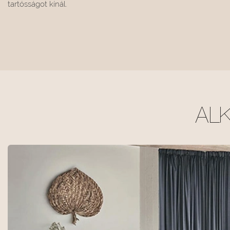
tartósságot kínál.
AL