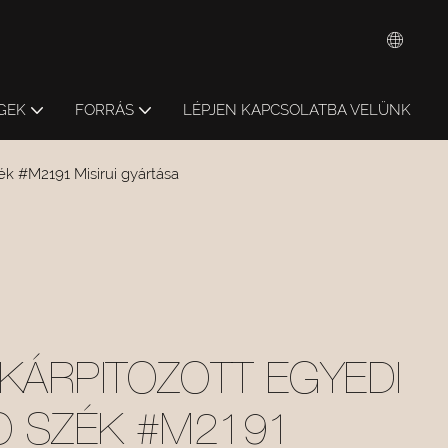
GEK
FORRÁS
LÉPJEN KAPCSOLATBA VELÜNK
ék #M2191 Misirui gyártása
 KÁRPITOZOTT EGYEDI
 SZÉK #M2191