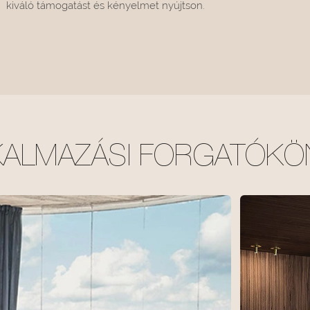
kiváló támogatást és kényelmet nyújtson.
KALMAZÁSI FORGATÓKÖ