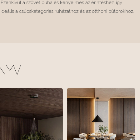
Ezenkívül a szövet puha és kényelmes az érintéshez, így
ideális a csúcskategóriás ruházathoz és az otthoni bútorokhoz.
NYV