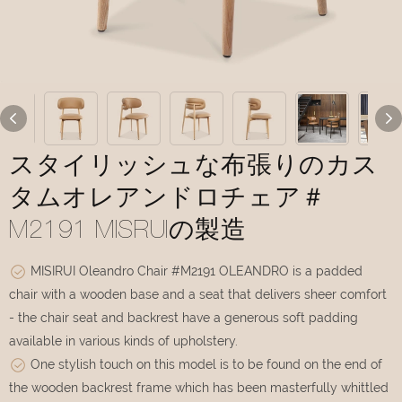
スタイリッシュな布張りのカス
タムオレアンドロチェア＃
M2191 MISRUIの製造
MISIRUI Oleandro Chair #M2191 OLEANDRO is a padded
chair with a wooden base and a seat that delivers sheer comfort
- the chair seat and backrest have a generous soft padding
available in various kinds of upholstery.
One stylish touch on this model is to be found on the end of
the wooden backrest frame which has been masterfully whittled