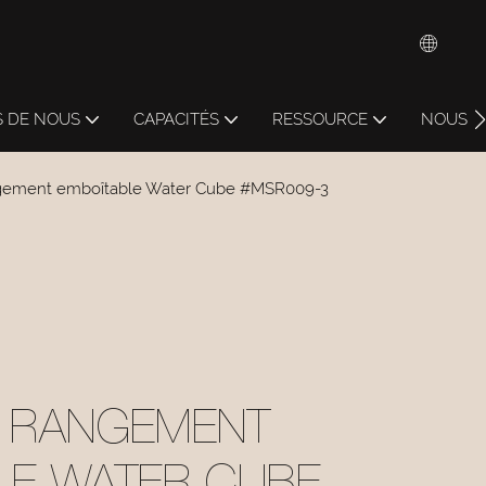
S DE NOUS
CAPACITÉS
RESSOURCE
NOUS C
ngement emboîtable Water Cube #MSR009-3
E RANGEMENT