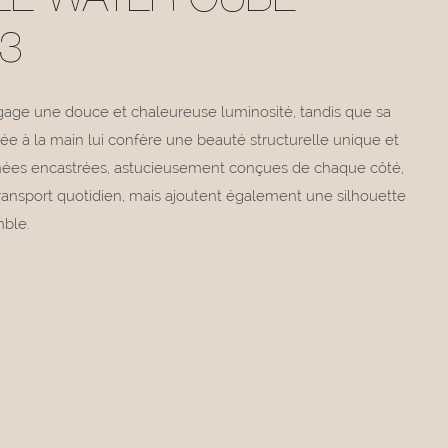
LE WATER CUBE
3
gage une douce et chaleureuse luminosité, tandis que sa
sée à la main lui confère une beauté structurelle unique et
gnées encastrées, astucieusement conçues de chaque côté,
transport quotidien, mais ajoutent également une silhouette
mble.