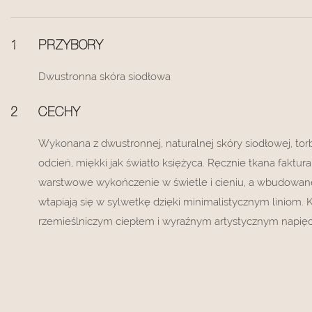
1
PRZYBORY
Dwustronna skóra siodłowa
2
CECHY
Wykonana z dwustronnej, naturalnej skóry siodłowej, t
odcień, miękki jak światło księżyca. Ręcznie tkana faktu
warstwowe wykończenie w świetle i cieniu, a wbudowan
wtapiają się w sylwetkę dzięki minimalistycznym liniom.
rzemieślniczym ciepłem i wyraźnym artystycznym napię