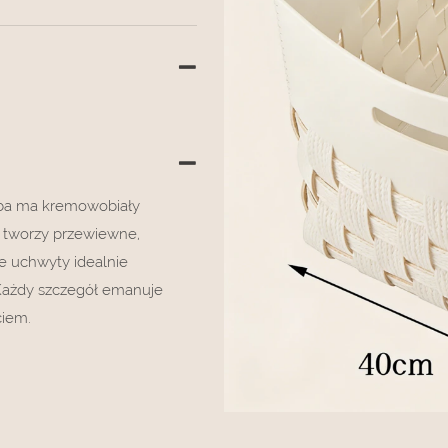
orba ma kremowobiały
ra tworzy przewiewne,
e uchwyty idealnie
 Każdy szczegół emanuje
ciem.