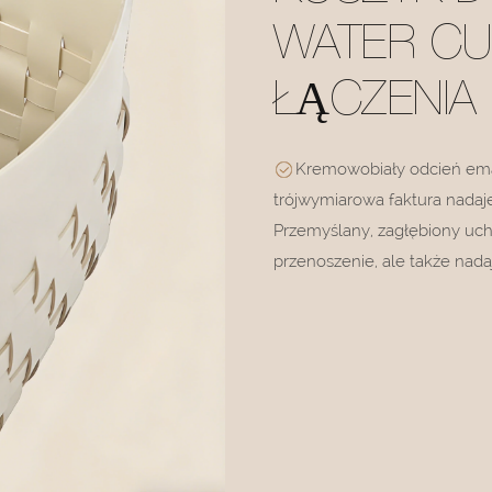
WATER CU
ŁĄCZENIA
Kremowobiały odcień eman
trójwymiarowa faktura nadaj
Przemyślany, zagłębiony uch
przenoszenie, ale także nada