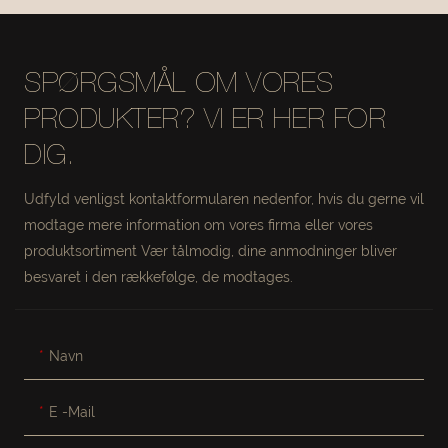
SPØRGSMÅL OM VORES
PRODUKTER? VI ER HER FOR
DIG.
Udfyld venligst kontaktformularen nedenfor, hvis du gerne vil
modtage mere information om vores firma eller vores
produktsortiment Vær tålmodig, dine anmodninger bliver
besvaret i den rækkefølge, de modtages.
Navn
E -mail