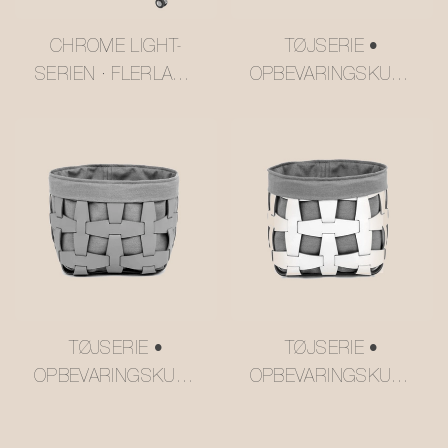
CHROME LIGHT-
TØJSERIE •
SERIEN · FLERLAGS
OPBEVARINGSKURV
SMØRGUL USM-STIL
I NET I LÆDER
VOGN
#MSR027-3
#MSR2408016
TØJSERIE •
TØJSERIE •
OPBEVARINGSKURV
OPBEVARINGSKURV
I NET I LÆDER
I NET I LÆDER
#MSR027-2
#MSR027