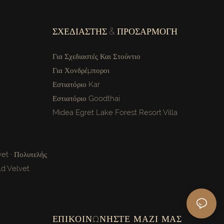
ΣΧΕΔΙΑΣΤΉΣ & ΠΡΟΣΑΡΜΟΓΉ
Για Σχεδιαστές Και Στούντιο
Για Χονδρέμποροι
Εστιατόριο Kar
Εστιατόριο Goodthai
Midea Egret Lake Forest Resort Villa
et · Πολυτελής
d Velvet
ΕΠΙΚΟΙΝΩΝΉΣΤΕ ΜΑΖΊ ΜΑΣ