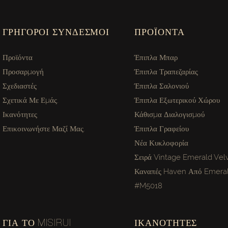
ΓΡΉΓΟΡΟΙ ΣΎΝΔΕΣΜΟΙ
ΠΡΟΪΌΝΤΑ
Προϊόντα
Έπιπλα Μπαρ
Προσαρμογή
Έπιπλα Τραπεζαρίας
Σχεδιαστές
Έπιπλα Σαλονιού
Σχετικά Με Εμάς.
Έπιπλα Εξωτερικού Χώρου
Ικανότητες
Κάθισμα Διαλογισμού
Επικοινωνήστε Μαζί Μας.
Έπιπλα Γραφείου
Νέα Κυκλοφορία
Σειρά Vintage Emerald Velv
Καναπές Haven Από Emeral
#M5018
ΓΙΑ ΤΟ MISIRUI
ΙΚΑΝΌΤΗΤΕΣ