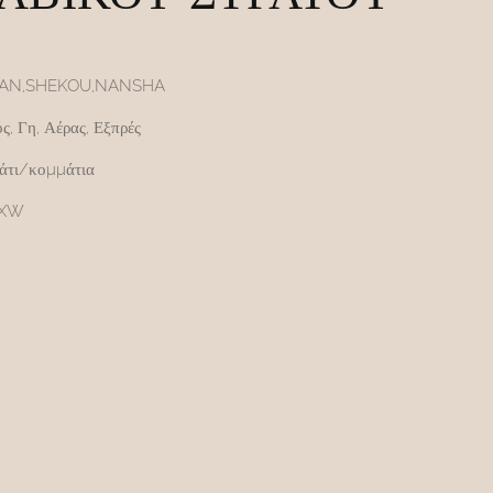
IAN,SHEKOU,NANSHA
ς, Γη, Αέρας, Εξπρές
άτι/κομμάτια
EXW