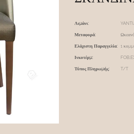
Λιμάνι:
YANT
Μεταφορά:
Ωκεανό
Ελάχιστη Παραγγελία:
1 κομμ
Ινκοτέρμ:
FOB,
Τύπος Πληρωμής:
T/T