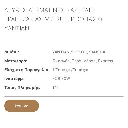
ΛΕΥΚΈΣ ΔΕΡΜΆΤΙΝΕΣ ΚΑΡΈΚΛΕΣ
ΤΡΑΠΕΖΑΡΊΑΣ MISIRUI ΕΡΓΟΣΤΆΣΙΟ
YANTIAN
Λιμάνι:
YANTIAN,SHEKOU,NANSHA
Μεταφορά:
Ωκεανός, Ξηρά, Αέρας, Express
Ελάχιστη Παραγγελία:
1 Τεμάχιο/Τεμάχια
Ινκοτέρμ:
FOB,EXW
Τύπος Πληρωμής:
T/T
έρευνα