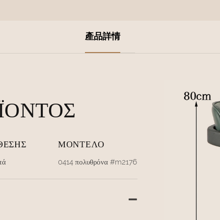
產品詳情
ΪΌΝΤΟΣ
ΘΈΣΗΣ
ΜΟΝΤΈΛΟ
τά
0414 πολυθρόνα #m2176