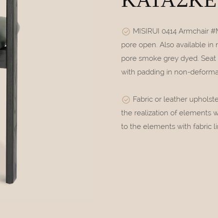
ΚΑΤΑΣΚΕΥ
MISIRUI 0414 Armchair #M
pore open. Also available in
pore smoke grey dyed. Seat a
with padding in non-deformab
Fabric or leather upholst
the realization of elements 
to the elements with fabric li