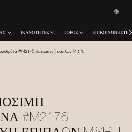
ΆΣ.
ΙΚΑΝΌΤΗΤΕΣ
ΠΌΡΟΣ
ΕΠΙΚΟΙΝΩΝΉΣΤΕ Μ
ολυθρόνα #M2176 Κατασκευή επίπλων Misirui
ΜΌΣΙΜΗ
ΝΑ #M2176