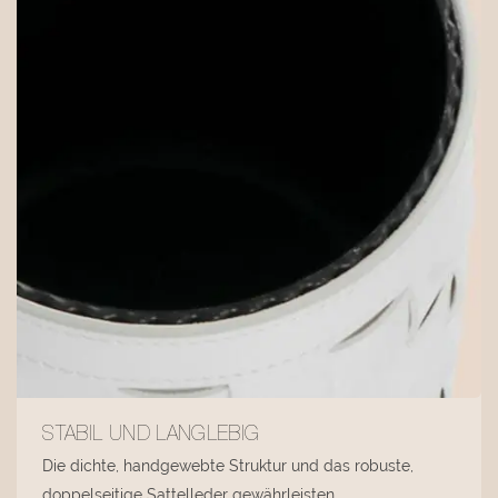
STABIL UND LANGLEBIG
Die dichte, handgewebte Struktur und das robuste,
doppelseitige Sattelleder gewährleisten