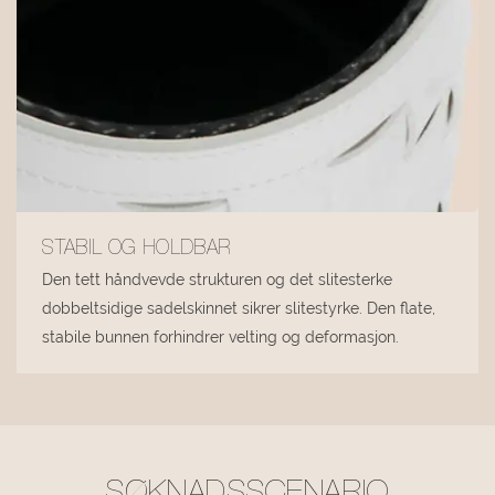
STABIL OG HOLDBAR
Den tett håndvevde strukturen og det slitesterke
dobbeltsidige sadelskinnet sikrer slitestyrke. Den flate,
stabile bunnen forhindrer velting og deformasjon.