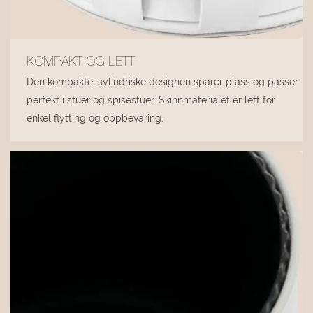
KOMPAKT OG LETT
Den kompakte, sylindriske designen sparer plass og passer
perfekt i stuer og spisestuer. Skinnmaterialet er lett for
enkel flytting og oppbevaring.