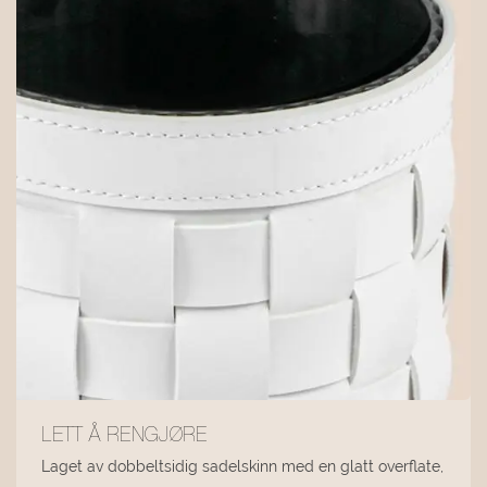
LETT Å RENGJØRE
Laget av dobbeltsidig sadelskinn med en glatt overflate,