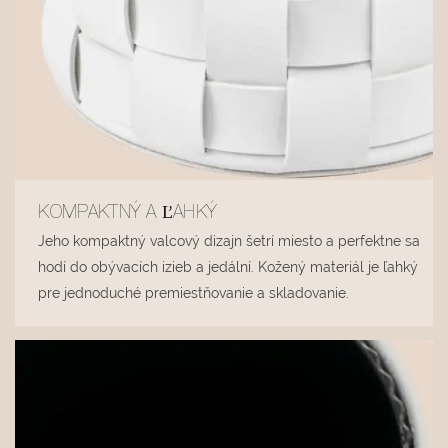
KOMPAKTNÝ A ĽAHKÝ
Jeho kompaktný valcový dizajn šetrí miesto a perfektne sa
hodí do obývacích izieb a jedální. Kožený materiál je ľahký
pre jednoduché premiestňovanie a skladovanie.