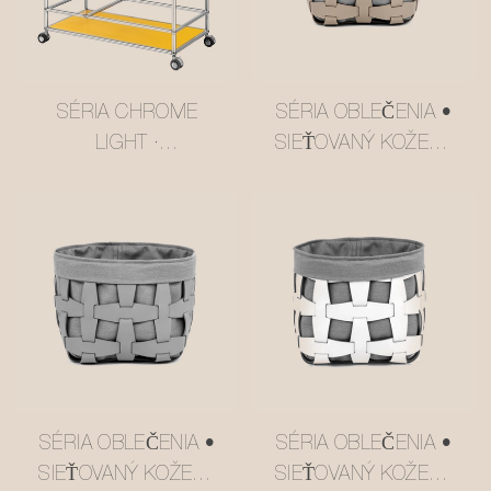
SÉRIA CHROME
SÉRIA OBLEČENIA •
LIGHT ·
SIEŤOVANÝ KOŽENÝ
VIACPOSCHODOVÝ
ÚLOŽNÝ KOŠÍK
VOZÍK V ŠTÝLE USM,
#MSR027-3
MASLOVO ŽLTÁ
#MSR2408016
SÉRIA OBLEČENIA •
SÉRIA OBLEČENIA •
SIEŤOVANÝ KOŽENÝ
SIEŤOVANÝ KOŽENÝ