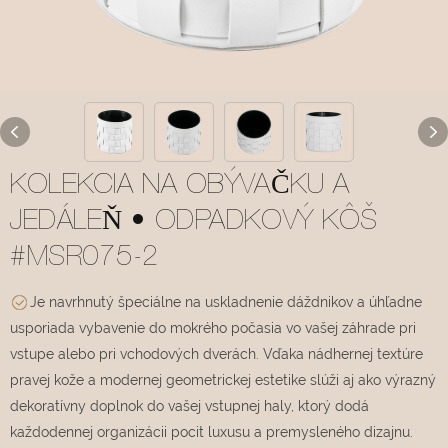
KOLEKCIA NA OBÝVAČKU A
JEDÁLEŇ • ODPADKOVÝ KÔŠ
#MSR075-2
Je navrhnutý špeciálne na uskladnenie dáždnikov a úhľadne
usporiada vybavenie do mokrého počasia vo vašej záhrade pri
vstupe alebo pri vchodových dverách. Vďaka nádhernej textúre
pravej kože a modernej geometrickej estetike slúži aj ako výrazný
dekoratívny doplnok do vašej vstupnej haly, ktorý dodá
každodennej organizácii pocit luxusu a premysleného dizajnu.