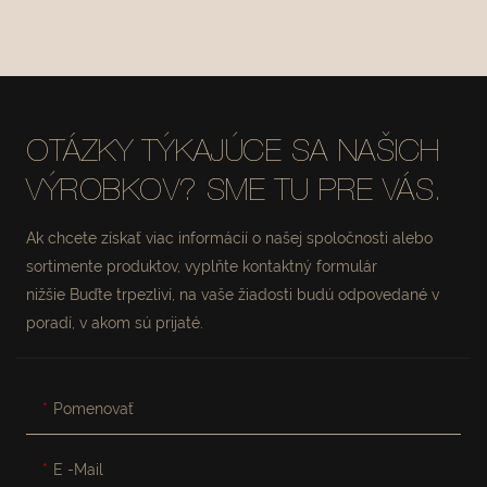
ÚLOŽNÝ KOŠÍK
ÚLOŽNÝ KOŠÍK
#MSR027-2
#MSR027
OTÁZKY TÝKAJÚCE SA NAŠICH
VÝROBKOV? SME TU PRE VÁS.
Ak chcete získať viac informácií o našej spoločnosti alebo
sortimente produktov, vyplňte kontaktný formulár
nižšie Buďte trpezliví, na vaše žiadosti budú odpovedané v
poradí, v akom sú prijaté.
Pomenovať
E -mail