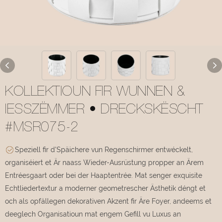
KOLLEKTIOUN FIR WUNNEN &
IESSZËMMER • DRECKSKËSCHT
#MSR075-2
Speziell fir d'Späichere vun Regenschirmer entwéckelt,
organiséiert et Är naass Wieder-Ausrüstung propper an Ärem
Entréesgaart oder bei der Haaptentrée. Mat senger exquisite
Echtliedertextur a moderner geometrescher Ästhetik déngt et
och als opfällegen dekorativen Akzent fir Äre Foyer, andeems et
deeglech Organisatioun mat engem Gefill vu Luxus an