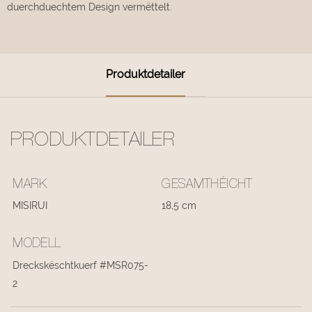
duerchduechtem Design vermëttelt.
Produktdetailer
PRODUKTDETAILER
MARK
GESAMTHÉICHT
MISIRUI
18,5 cm
MODELL
Dreckskëschtkuerf #MSR075-
2