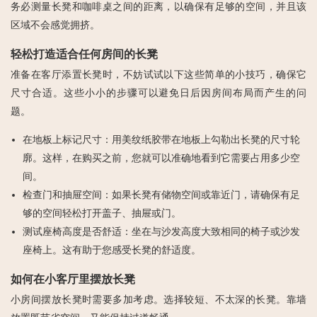
务必测量长凳和咖啡桌之间的距离，以确保有足够的空间，并且该
区域不会感觉拥挤。
轻松打造适合任何房间的长凳
准备在客厅添置长凳时，不妨试试以下这些简单的小技巧，确保它
尺寸合适。这些小小的步骤可以避免日后因房间布局而产生的问
题。
在地板上标记尺寸
：用美纹纸胶带在地板上勾勒出长凳的尺寸轮
廓。这样，在购买之前，您就可以准确地看到它需要占用多少空
间。
检查门和抽屉空间
：如果长凳有储物空间或靠近门，请确保有足
够的空间轻松打开盖子、抽屉或门。
测试座椅高度是否舒适
：坐在与沙发高度大致相同的椅子或沙发
座椅上。这有助于您感受长凳的舒适度。
如何在小客厅里摆放长凳
小房间摆放长凳时需要多加考虑。选择较短、不太深的长凳。靠墙