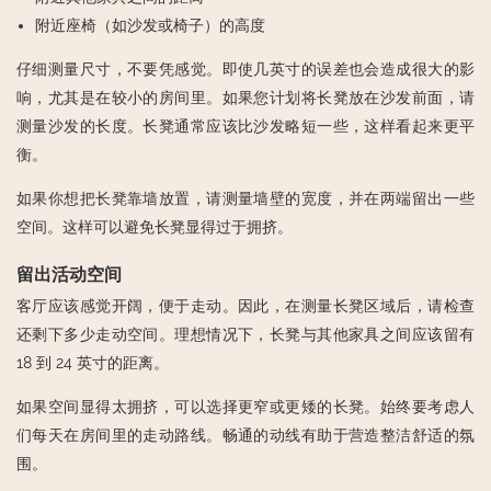
附近座椅（如沙发或椅子）的高度
仔细测量尺寸，不要凭感觉。即使几英寸的误差也会造成很大的影
响，尤其是在较小的房间里。如果您计划将长凳放在沙发前面，请
测量沙发的长度。长凳通常应该比沙发略短一些，这样看起来更平
衡。
如果你想把长凳靠墙放置，请测量墙壁的宽度，并在两端留出一些
空间。这样可以避免长凳显得过于拥挤。
留出活动空间
客厅应该感觉开阔，便于走动。因此，在测量长凳区域后，请检查
还剩下多少走动空间。理想情况下，长凳与其他家具之间应该留有
18 到 24 英寸的距离。
如果空间显得太拥挤，可以选择更窄或更矮的长凳。始终要考虑人
们每天在房间里的走动路线。畅通的动线有助于营造整洁舒适的氛
围。