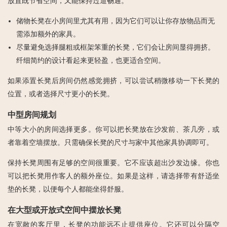
放置既节省空间，又能保持过道畅通。
储物长凳在小房间里尤其有用，因为它们可以让你存放物品而无
需添加额外的家具。
尽量避免选择腿粗或框架笨重的长凳，它们会让房间显得拥挤。
纤细简约的设计看起来更轻盈，也更适合空间。
如果添置长凳后房间仍然感觉拥挤，可以尝试稍微移动一下长凳的
位置，或者选择尺寸更小的长凳。
中型房间规划
中等大小的房间选择更多。你可以把长凳放在沙发前、茶几旁，或
者靠着空墙摆放。只需确保长凳的尺寸与家中其他家具协调即可。
保持长凳周围有足够的空间很重要。它不应该超出沙发边缘。你也
可以把长凳用作客人的额外座位。如果是这样，请选择带有舒适坐
垫的长凳，以便每个人都能坐得舒服。
在大型或开放式空间中摆放长凳
在宽敞的客厅里，长凳的功能远不止提供座位。它还可以分隔空