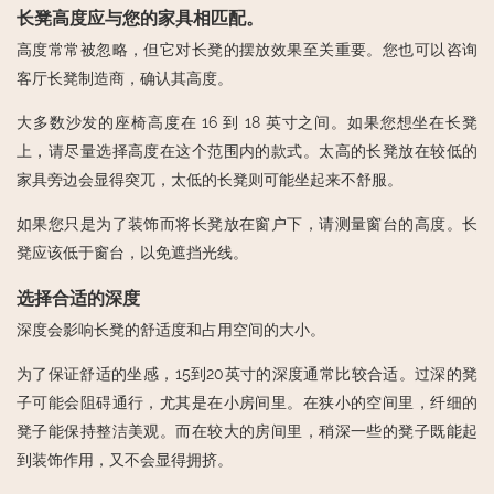
长凳高度应与您的家具相匹配。
高度常常被忽略，但它对长凳的摆放效果至关重要。您也可以咨询
客厅长凳制造商，确认其高度。
大多数沙发的座椅高度在 16 到 18 英寸之间。如果您想坐在长凳
上，请尽量选择高度在这个范围内的款式。太高的长凳放在较低的
家具旁边会显得突兀，太低的长凳则可能坐起来不舒服。
如果您只是为了装饰而将长凳放在窗户下，请测量窗台的高度。长
凳应该低于窗台，以免遮挡光线。
选择合适的深度
深度会影响长凳的舒适度和占用空间的大小。
为了保证舒适的坐感，15到20英寸的深度通常比较合适。过深的凳
子可能会阻碍通行，尤其是在小房间里。在狭小的空间里，纤细的
凳子能保持整洁美观。而在较大的房间里，稍深一些的凳子既能起
到装饰作用，又不会显得拥挤。