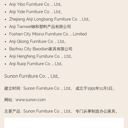
Anji Yibo Furniture Co.，Ltd。
Anji Yide Furniture Co.，Ltd。
Zhejiang Anji Longbang Furniture Co.，Ltd。
Anji Tianwei钢和塑料产品有限公司
Foshan City Misirui Furniture Co.，Limited
Anji Qilong Furniture Co.，Ltd。
Bazhou City Biaodian家具有限公司
Anji Hengfeng Furniture Co.，Ltd。
Anji Ruiqi Furniture Co.，Ltd。
Sunon Furniture Co.，Ltd。
建立时间
:
Sunon Furniture Co.，Ltd。 成立于1991年11月1日。
网站
:
www.sunon.com
主要产品
:
Sunon Furniture Co.，Ltd。 专门从事制造办公家具。