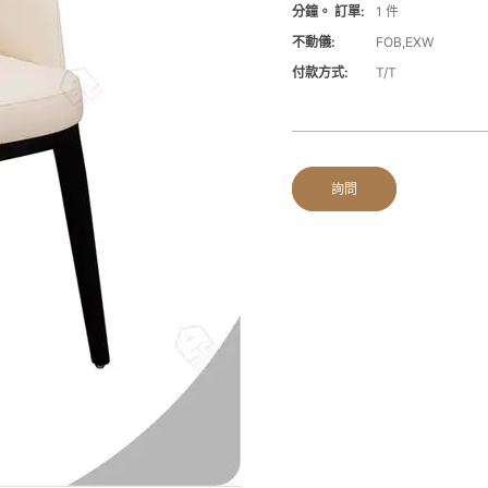
分鐘。 訂單:
1 件
不動儀:
FOB,EXW
付款方式:
T/T
詢問