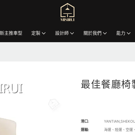
新主推車型
定製
設計師
關於我們
能力
最佳餐廳椅
港口:
YANTIAN,SHEKO
運輸:
海運、陸運、空運