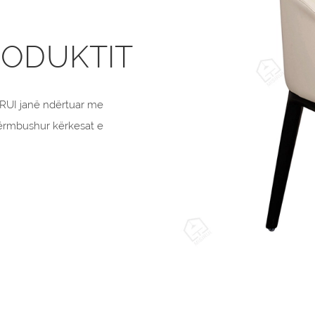
RODUKTIT
IRUI janë ndërtuar me
ërmbushur kërkesat e