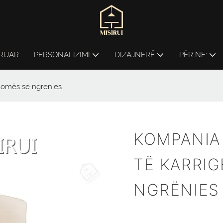
ERUAR
PERSONALIZIMI
DIZAJNERË
PËR NE:
homës së ngrënies
KOMPANIA 
TË KARRI
NGRËNIES