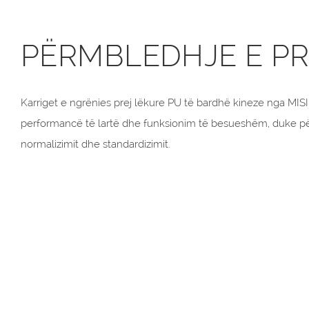
PËRMBLEDHJE E P
Karriget e ngrënies prej lëkure PU të bardhë kineze nga MIS
performancë të lartë dhe funksionim të besueshëm, duke p
normalizimit dhe standardizimit.