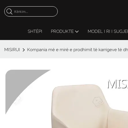
SHTËPI
PRODUKTE
MODEL I RI I SUGJ
MISIRUI
Kompania më e mirë e prodhimit të karrigeve të d