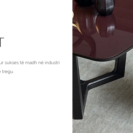
T
ur sukses të madh në industri
 tregu.