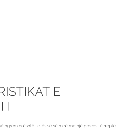
ISTIKAT E
IT
ë ngrënies është i cilësisë së mirë me një proces të rreptë