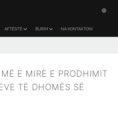
AFTËSITË
BURIM
NA KONTAKTONI
MË E MIRË E PRODHIMIT
GEVE TË DHOMËS SË