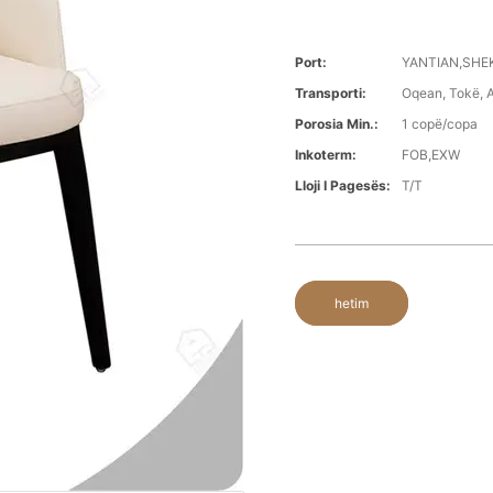
Port:
YANTIAN,SH
Transporti:
Oqean, Tokë, A
Porosia Min.:
1 copë/copa
Inkoterm:
FOB,EXW
Lloji I Pagesës:
T/T
hetim