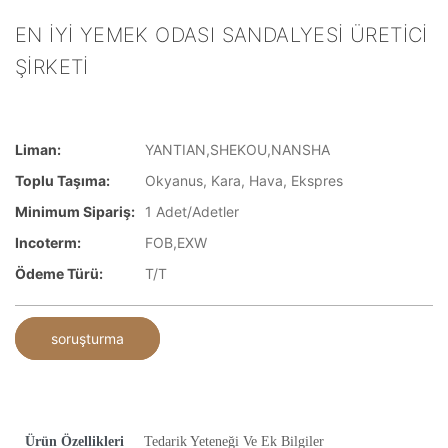
EN İYI YEMEK ODASI SANDALYESI ÜRETICI
ŞIRKETI
Liman:
YANTIAN,SHEKOU,NANSHA
Toplu Taşıma:
Okyanus, Kara, Hava, Ekspres
Minimum Sipariş:
1 Adet/Adetler
Incoterm:
FOB,EXW
Ödeme Türü:
T/T
soruşturma
Ürün Özellikleri
Tedarik Yeteneği Ve Ek Bilgiler