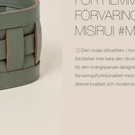
FÖR HEMM
FÖRVARIN
MISIRUI #
Den ovala silhuetten, i k
förstärker inte bara den struk
till den övergripande design
förvaringsfunktionalitet med 
diskret kvalitet och moderna 