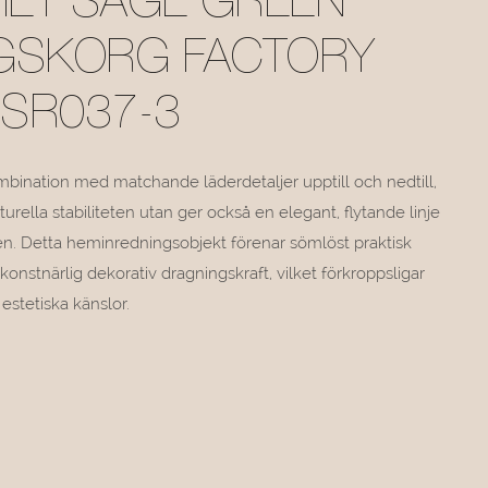
ET SAGE GREEN
GSKORG FACTORY
MSR037-3
ombination med matchande läderdetaljer upptill och nedtill,
turella stabiliteten utan ger också en elegant, flytande linje
en. Detta heminredningsobjekt förenar sömlöst praktisk
konstnärlig dekorativ dragningskraft, vilket förkroppsligar
estetiska känslor.