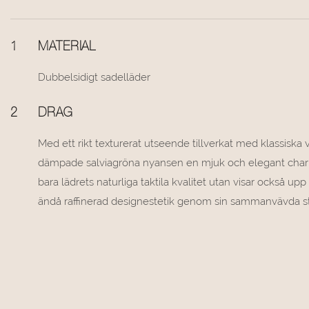
1
MATERIAL
Dubbelsidigt sadelläder
2
DRAG
Med ett rikt texturerat utseende tillverkat med klassiska 
dämpade salviagröna nyansen en mjuk och elegant char
bara lädrets naturliga taktila kvalitet utan visar också up
ändå raffinerad designestetik genom sin sammanvävda st