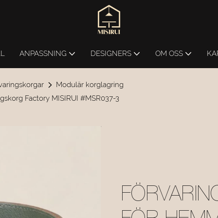
LL
ANPASSNING
DESIGNERS
OM OSS
KA
varingskorgar
Modulär korglagring
ingskorg Factory MISIRUI #MSR037-3
FÖRVARIN