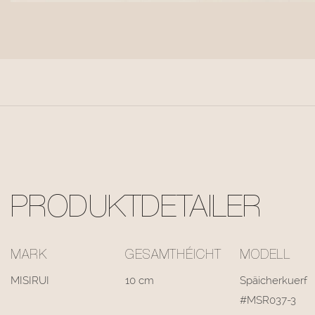
PRODUKTDETAILER
MARK
GESAMTHÉICHT
MODELL
MISIRUI
10 cm
Späicherkuerf
#MSR037-3