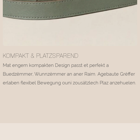
KOMPAKT & PLATZSPAREND
Mat engem kompakten Design passt et perfekt a
Buedzëmmer, Wunnzëmmer an aner Raim. Agebaute Grëffer
erlaben flexibel Bewegung ouni zousätzlech Plaz anzehuelen.