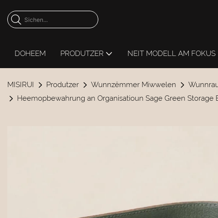
DOHEEM
PRODUTZER
NEIT MODELL AM FOKUS
MISIRUI
Produtzer
Wunnzëmmer Miwwelen
Wunnrau
Heemopbewahrung an Organisatioun Sage Green Storage B