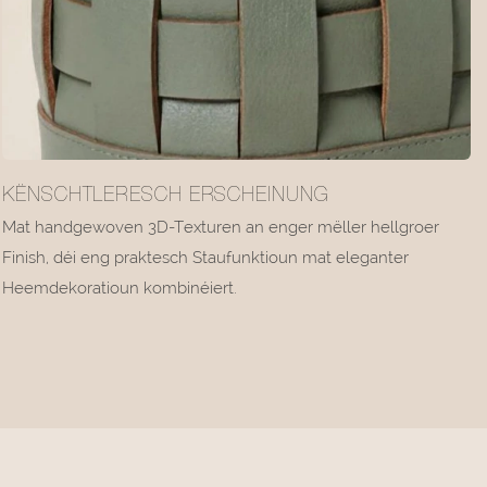
KËNSCHTLERESCH ERSCHEINUNG
Mat handgewoven 3D-Texturen an enger mëller hellgroer
Finish, déi eng praktesch Staufunktioun mat eleganter
Heemdekoratioun kombinéiert.