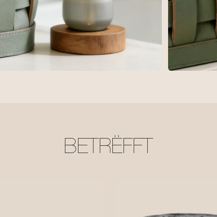
BETRËFFT