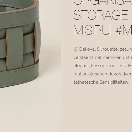
ORGANISA
STORAGE 
MISIRUI #
Déi oval Silhouette, ze
verstäerkt net nëmmen d'str
elegant, flësseg Linn. Dëst 
mat artisteschen dekorativen
ästhetesche Sensibilitéiten.