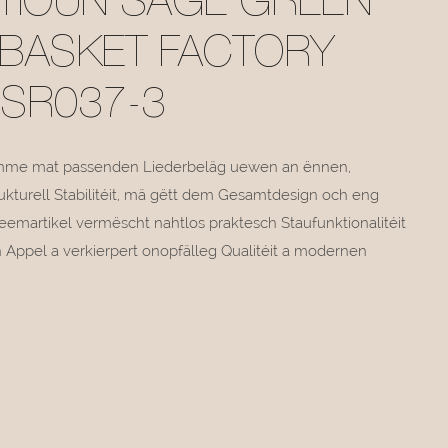
TIOUN SAGE GREEN
BASKET FACTORY
MSR037-3
summe mat passenden Liederbeläg uewen an ënnen,
ukturell Stabilitéit, mä gëtt dem Gesamtdesign och eng
Heemartikel vermëscht nahtlos praktesch Staufunktionalitéit
 Appel a verkierpert onopfälleg Qualitéit a modernen