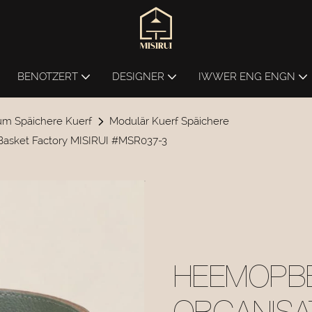
BENOTZERT
DESIGNER
IWWER ENG ENGN
m Späichere Kuerf
Modulär Kuerf Späichere
asket Factory MISIRUI #MSR037-3
HEEMOPB