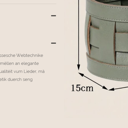
lassesche Webtechnike
e mëllen an elegante
ualitéit vum Lieder, mä
hetik duerch seng