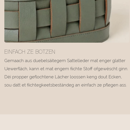
EINFACH ZE BOTZEN
Gemaach aus duebelsäitegem Sattelleder mat enger glatter
Uewerfläch, kann et mat engem fiichte Stoff ofgewëscht ginn.
Déi propper geflochtene Lächer loossen keng dout Ecken,
sou datt et fiichtegkeetsbeständeg an einfach ze pflegen ass.