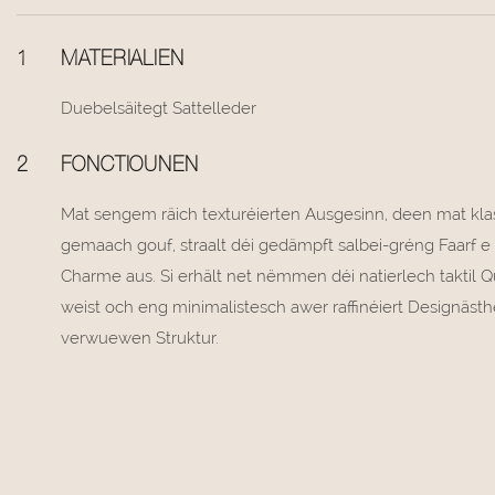
1
MATERIALIEN
Duebelsäitegt Sattelleder
2
FONCTIOUNEN
Mat sengem räich texturéierten Ausgesinn, deen mat k
gemaach gouf, straalt déi gedämpft salbei-gréng Faarf 
Charme aus. Si erhält net nëmmen déi natierlech taktil Q
weist och eng minimalistesch awer raffinéiert Designäst
verwuewen Struktur.