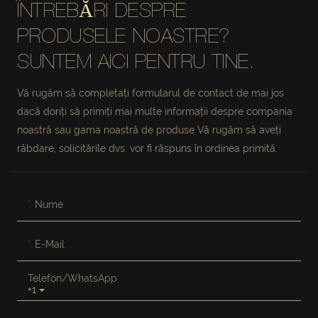
ÎNĂLȚIME ȘI BAZĂ
ÎNTREBĂRI DESPRE
DIN OȚEL INOXIDABIL
PRODUSELE NOASTRE?
#M3207
SUNTEM AICI PENTRU TINE.
Vă rugăm să completați formularul de contact de mai jos
dacă doriți să primiți mai multe informații despre compania
noastră sau gama noastră de produse Vă rugăm să aveți
răbdare, solicitările dvs. vor fi răspuns în ordinea primită.
Nume
E-Mail
Telefon/WhatsApp
+1