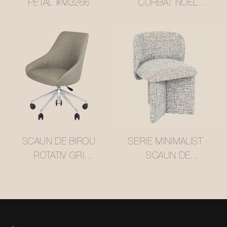
PETAL #M3266
CURBAT NOEL
#M3258
SCAUN DE BIROU
SERIE MINIMALIST ·
ROTATIV GRI
SCAUN DE
DESCHIS, CU
RELAXARE
STRUCTURĂ DIN
STREAMLINE CU
PIELE ECOLOGICĂ,
DOUĂ FOI #M3262
REGLABIL PE