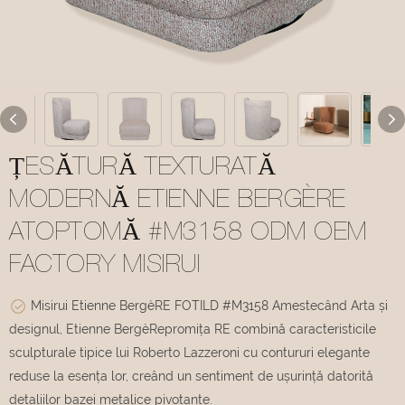
ȚESĂTURĂ TEXTURATĂ
MODERNĂ ETIENNE BERGÈRE
ATOPTOMĂ #M3158 ODM OEM
FACTORY MISIRUI
Misirui Etienne BergèRE FOTILD #M3158 Amestecând Arta și
designul, Etienne BergèRepromița RE combină caracteristicile
sculpturale tipice lui Roberto Lazzeroni cu contururi elegante
reduse la esența lor, creând un sentiment de ușurință datorită
detaliilor bazei metalice pivotante.