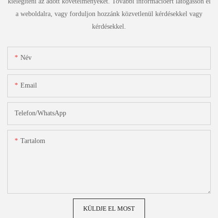
kielégíteni az adott követelményeket. További információért látogasson el
a weboldalra, vagy forduljon hozzánk közvetlenül kérdésekkel vagy
kérdésekkel.
Név
Email
Telefon/WhatsApp
Tartalom
KÜLDJE EL MOST