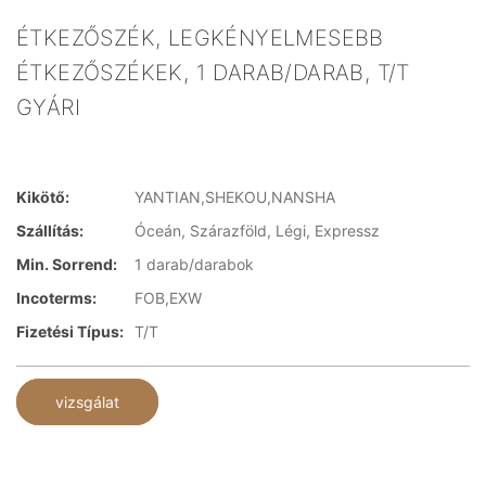
ÉTKEZŐSZÉK, LEGKÉNYELMESEBB
ÉTKEZŐSZÉKEK, 1 DARAB/DARAB, T/T
GYÁRI
Kikötő:
YANTIAN,SHEKOU,NANSHA
Szállítás:
Óceán, Szárazföld, Légi, Expressz
Min. Sorrend:
1 darab/darabok
Incoterms:
FOB,EXW
Fizetési Típus:
T/T
vizsgálat