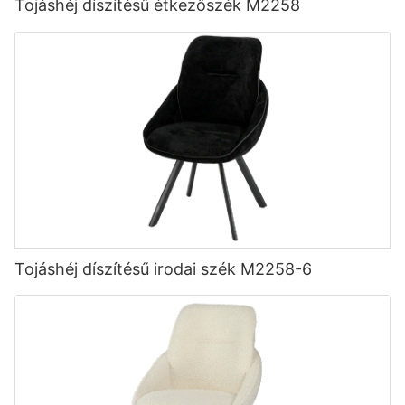
Tojáshéj díszítésű étkezőszék M2258
Tojáshéj díszítésű irodai szék M2258-6