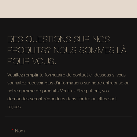
TYBKLHA #M3188
POUR COIFFEUSE,
BUREAU ODM OEM
FOURNISSEUR
MISIRUI
DES QUESTIONS SUR NOS
PRODUITS? NOUS SOMMES LÀ
POUR VOUS.
Veuillez remplir le formulaire de contact ci-dessous si vous
souhaitez recevoir plus d'informations sur notre entreprise ou
notre gamme de produits Veuillez être patient, vos
demandes seront répondues dans l'ordre où elles sont
reçues.
Nom