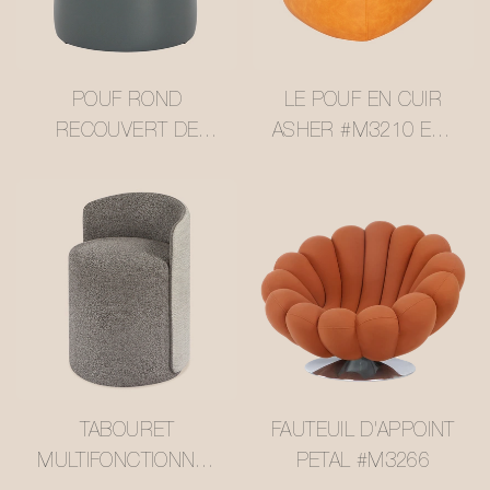
POUF ROND
LE POUF EN CUIR
RECOUVERT DE
ASHER #M3210 EST
SIMILICUIR #M3211
UN MEUBLE
LUXUEUX ET
POLYVALENT.
TABOURET
FAUTEUIL D'APPOINT
MULTIFONCTIONNEL
PETAL #M3266