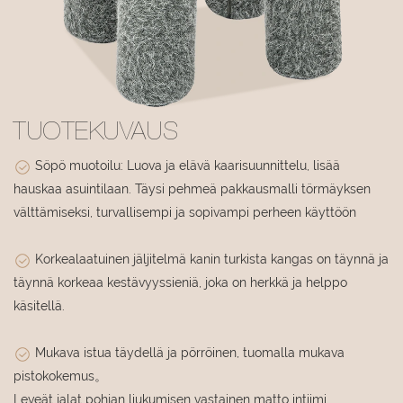
TUOTEKUVAUS
Söpö muotoilu: Luova ja elävä kaarisuunnittelu, lisää
hauskaa asuintilaan. Täysi pehmeä pakkausmalli törmäyksen
välttämiseksi, turvallisempi ja sopivampi perheen käyttöön
Korkealaatuinen jäljitelmä kanin turkista kangas on täynnä ja
täynnä korkeaa kestävyyssieniä, joka on herkkä ja helppo
käsitellä.
Mukava istua täydellä ja pörröinen, tuomalla mukava
pistokokemus。
Leveät jalat pohjan liukumisen vastainen matto intiimi