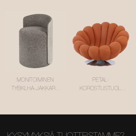
RAHI #M3211
YLELLINEN JA
MONIPUOLINEN
HUONEKALU
MONITOIMINEN
PETAL-
TYBKLHA-JAKKARA
KOROSTUSTUOLI
#M3188
#M3266
PEILIKAAPILLE,
TOIMISTOLLE ODM
OEM-TOIMITTAJA
MISIRUI