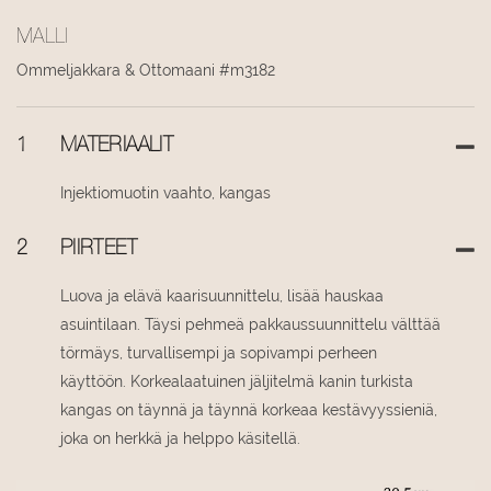
MALLI
Ommeljakkara & Ottomaani #m3182
1
MATERIAALIT
Injektiomuotin vaahto, kangas
2
PIIRTEET
Luova ja elävä kaarisuunnittelu, lisää hauskaa
asuintilaan. Täysi pehmeä pakkaussuunnittelu välttää
törmäys, turvallisempi ja sopivampi perheen
käyttöön. Korkealaatuinen jäljitelmä kanin turkista
kangas on täynnä ja täynnä korkeaa kestävyyssieniä,
joka on herkkä ja helppo käsitellä.