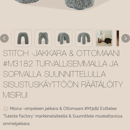
STITCH -JAKKARA & OTTOMAANI
#M3182 TURVALLISEMMALLA JA
SOPIVALLA SUUNNITTELULLA
SISUSTUSKÄYTTÖÖN RÄÄTÄLÖITY
MISIRUI
Misirui -ompeleen jakkara & Ottomaani #M3182 Esittelee
'Tuleste Factory' markkinataiteelle & Suunnittele muokattavissa
ommeljakkara.