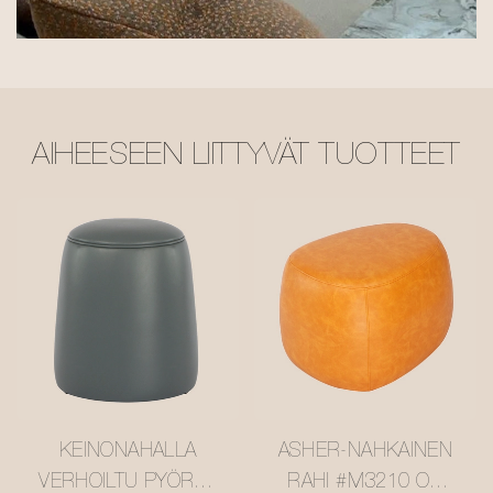
AIHEESEEN LIITTYVÄT TUOTTEET
KEINONAHALLA
ASHER-NAHKAINEN
VERHOILTU PYÖREÄ
RAHI #M3210 ON