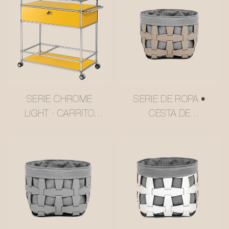
SERIE CHROME
SERIE DE ROPA •
LIGHT · CARRITO
CESTA DE
MULTINIVEL ESTILO
ALMACENAMIENTO
USM COLOR
DE MALLA DE
AMARILLO
CUERO N.°
MANTEQUILLA
MSR027-3
#MSR2408016