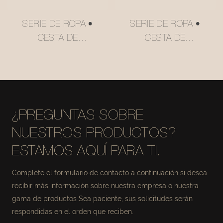
SERIE DE ROPA •
SERIE DE ROPA •
CESTA DE
CESTA DE
ALMACENAMIENTO
ALMACENAMIENTO
DE MALLA DE
DE MALLA DE
CUERO N.°
CUERO N.° MSR027
MSR027-2
¿PREGUNTAS SOBRE
NUESTROS PRODUCTOS?
ESTAMOS AQUÍ PARA TI.
Complete el formulario de contacto a continuación si desea
recibir más información sobre nuestra empresa o nuestra
gama de productos Sea paciente, sus solicitudes serán
respondidas en el orden que reciben.