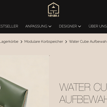
ESTSELLER
ANPASSUNG
DESIGNER
ÜBER UNS
Lagerkörbe
Modulare Korbspeicher
Water Cube Aufbewah
WATER C
AUFBEWA