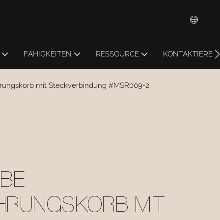
FÄHIGKEITEN
RESSOURCE
KONTAKTIEREN 
rungskorb mit Steckverbindung #MSR009-2
UBE
HRUNGSKORB MIT