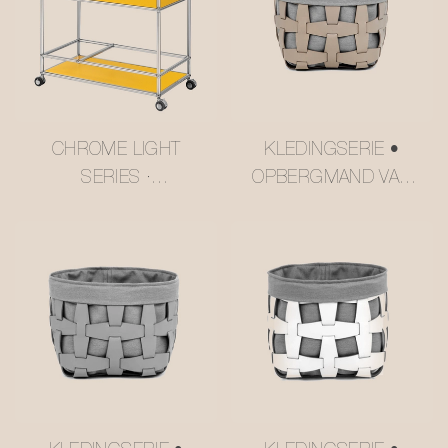
CHROME LIGHT
KLEDINGSERIE •
SERIES ·
OPBERGMAND VAN
MEERLAAGSE
MESH-LEER
TROLLEY IN
#MSR027-3
BOTERGELE USM-
STIJL #MSR2408016