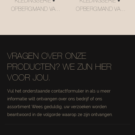
KLEDINGSERIE •
KLEDINGSERIE •
OPBERGMAND VAN
OPBERGMAND VAN
MESH-LEER
MESH-LEER
#MSR027-2
#MSR027
VRAGEN OVER ONZE
PRODUCTEN? WE ZIJN HIER
VOOR JOU.
Vul het onderstaande contactformulier in als u meer
informatie wilt ontvangen over ons bedrijf of ons
assortiment Wees geduldig, uw verzoeken worden
beantwoord in de volgorde waarop ze zijn ontvangen.