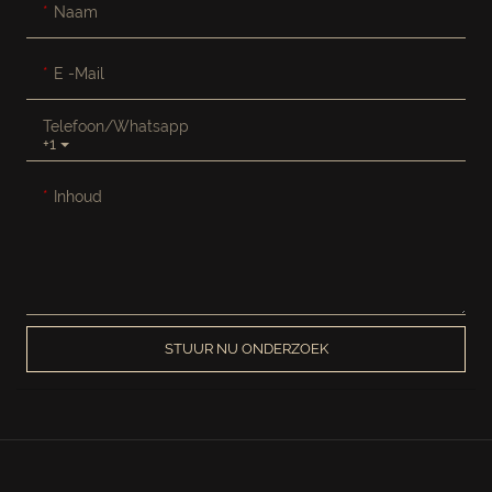
Naam
E -mail
Telefoon/whatsapp
+1
Inhoud
STUUR NU ONDERZOEK