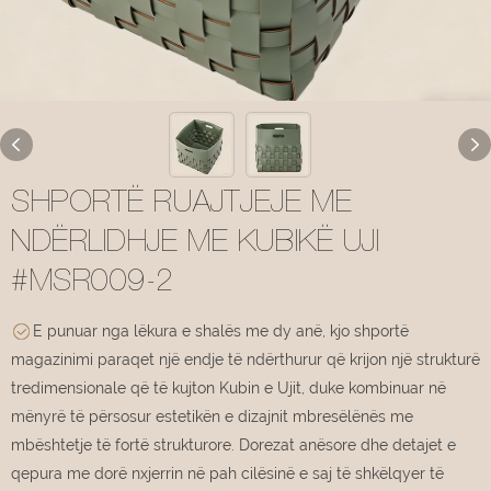
SHPORTË RUAJTJEJE ME
NDËRLIDHJE ME KUBIKË UJI
#MSR009-2
E punuar nga lëkura e shalës me dy anë, kjo shportë
magazinimi paraqet një endje të ndërthurur që krijon një strukturë
tredimensionale që të kujton Kubin e Ujit, duke kombinuar në
mënyrë të përsosur estetikën e dizajnit mbresëlënës me
mbështetje të fortë strukturore. Dorezat anësore dhe detajet e
qepura me dorë nxjerrin në pah cilësinë e saj të shkëlqyer të