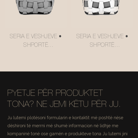
SERIA E VESHJEVE •
SERIA E VESHJEVE •
SHPORTË
SHPORTË
RUAJTJEJE PREJ
RUAJTJEJE PREJ
RRJETE LËKURE
RRJETE LËKURE
#MSR027-2
#MSR027
PYETJE PËR PRODUKTET
TONA? NE JEMI KËTU PËR JU.
Ju lutemi plotësoni formularin e kontaktit më poshtë nëse
dëshironi të merrni më shumë informacion në lidhje me
kompaninë tonë ose gamën e produkteve tona Ju lutemi jini