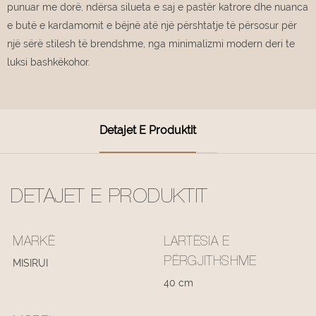
punuar me dorë, ndërsa silueta e saj e pastër katrore dhe nuanca
e butë e kardamomit e bëjnë atë një përshtatje të përsosur për
një sërë stilesh të brendshme, nga minimalizmi modern deri te
luksi bashkëkohor.
Detajet E Produktit
DETAJET E PRODUKTIT
MARKË
LARTËSIA E
PËRGJITHSHME
MISIRUI
40 cm