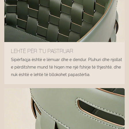
LEHTË PËR T’U PASTRUAR
Sipërfaqja është e lëmuar dhe e dendur. Pluhuri dhe njollat ​​
e përditshme mund të hiqen me një fshirje të thjeshtë, dhe
nuk është e lehtë të bllokohet papastërtia.