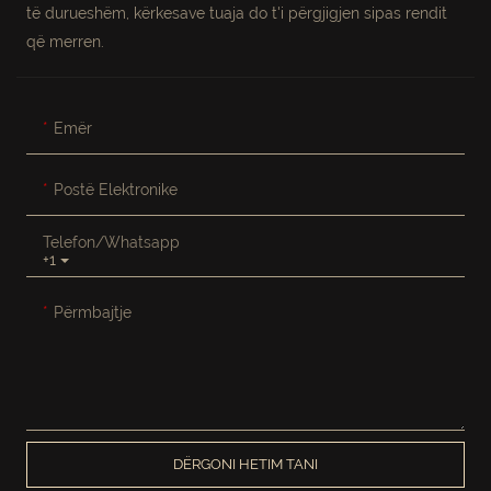
të durueshëm, kërkesave tuaja do t'i përgjigjen sipas rendit
që merren.
Emër
Postë Elektronike
Telefon/whatsapp
+1
Përmbajtje
DËRGONI HETIM TANI