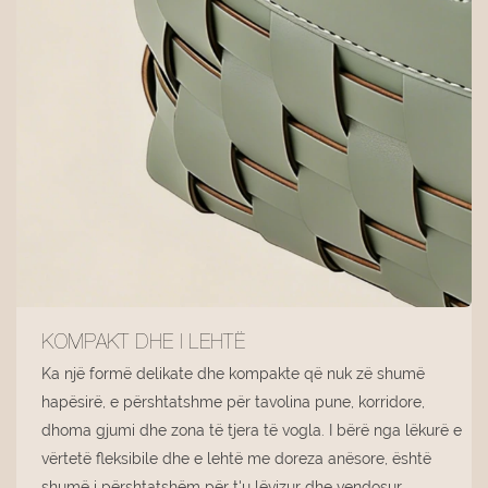
KOMPAKT DHE I LEHTË
Ka një formë delikate dhe kompakte që nuk zë shumë
hapësirë, e përshtatshme për tavolina pune, korridore,
dhoma gjumi dhe zona të tjera të vogla. I bërë nga lëkurë e
vërtetë fleksibile dhe e lehtë me doreza anësore, është
shumë i përshtatshëm për t'u lëvizur dhe vendosur.