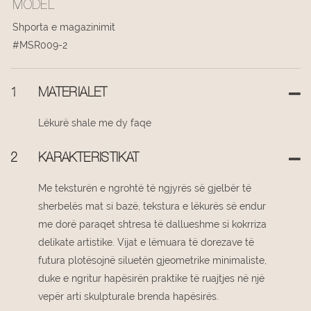
MODEL
Shporta e magazinimit
#MSR009-2
1
MATERIALET
Lëkurë shale me dy faqe
2
KARAKTERISTIKAT
Me teksturën e ngrohtë të ngjyrës së gjelbër të
sherbelës mat si bazë, tekstura e lëkurës së endur
me dorë paraqet shtresa të dallueshme si kokrriza
delikate artistike. Vijat e lëmuara të dorezave të
futura plotësojnë siluetën gjeometrike minimaliste,
duke e ngritur hapësirën praktike të ruajtjes në një
vepër arti skulpturale brenda hapësirës.