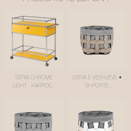
SERIA CHROME
SERIA E VESHJEVE •
LIGHT · KARROCË
SHPORTË
SHUMËSHTRESORE
RUAJTJEJE PREJ
NË STILIN USM,
RRJETE LËKURE
NGJYRË E VERDHË
#MSR027-3
GJALPI
#MSR2408016