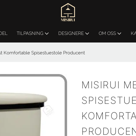
DEL
TILPASNING
DESIGNERE
OM OSS
K
t Komfortable Spisestuestole Producent
MISIRUI 
SPISESTU
KOMFORTA
PRODUCE