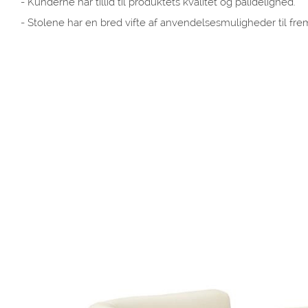
- Kunderne har tillid til produktets kvalitet og pålidelighed.
- Stolene har en bred vifte af anvendelsesmuligheder til frem