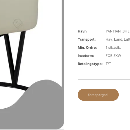
Havn:
YANTIAN ,SH
Transport:
Hav, Land, Luf
Min. Ordre:
1 stk./stk.
Incoterm:
FOB,EXW
Betalingstype:
T/T
forespørgsel