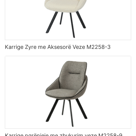
Karrige Zyre me Aksesorë Veze M2258-3
Karrige ngrënieje me zbukurim veze M2258-9