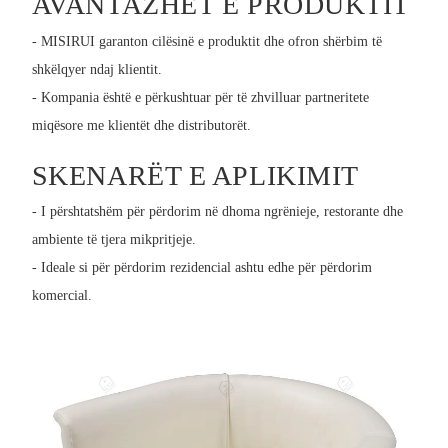
AVANTAZHET E PRODUKTIT
- MISIRUI garanton cilësinë e produktit dhe ofron shërbim të
shkëlqyer ndaj klientit.
- Kompania është e përkushtuar për të zhvilluar partneritete
miqësore me klientët dhe distributorët.
SKENARËT E APLIKIMIT
- I përshtatshëm për përdorim në dhoma ngrënieje, restorante dhe
ambiente të tjera mikpritjeje.
- Ideale si për përdorim rezidencial ashtu edhe për përdorim
komercial.