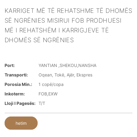
KARRIGET MË TË REHATSHME TË DHOMËS
SË NGRËNIES MISIRUI FOB PRODHUESI
MË I REHATSHËM I KARRIGJEVE TË
DHOMËS SË NGRËNIES
Port:
YANTIAN ,SHEKOU,NANSHA
Transporti:
Oqean, Tokë, Ajër, Ekspres
Porosia Min.:
1 copë/copa
Inkoterm:
FOB,EXW
Lloji I Pagesës:
T/T
hetim