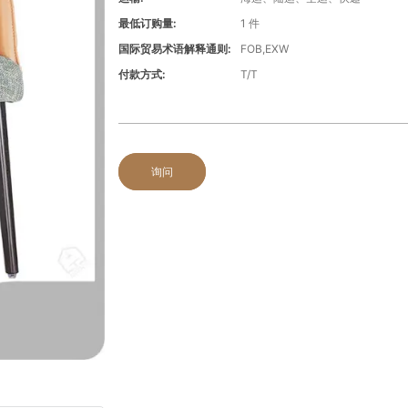
最低订购量:
1 件
国际贸易术语解释通则:
FOB,EXW
付款方式:
T/T
询问