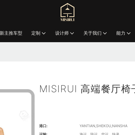
新主推车型
定制
设计师
关于我们
能力
MISIRUI 高端餐厅椅
港口:
YANTIAN,SHEKOU,NANSHA
运输:
海运、陆运、空运、快递