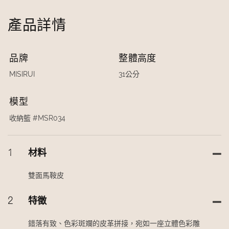
產品詳情
品牌
整體高度
MISIRUI
31公分
模型
收納籃 #MSR034
1
材料
雙面馬鞍皮
2
特徵
錯落有致、色彩斑斕的皮革拼接，宛如一座立體色彩雕