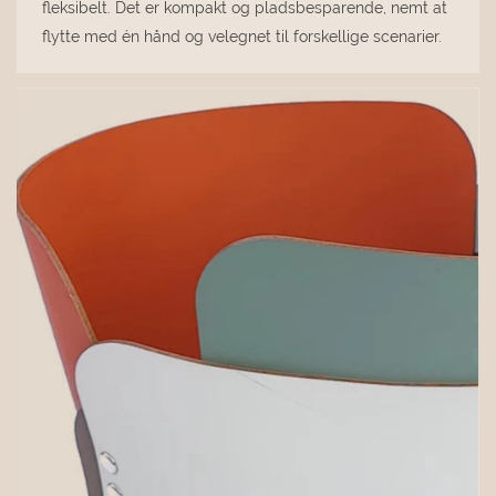
fleksibelt. Det er kompakt og pladsbesparende, nemt at
flytte med én hånd og velegnet til forskellige scenarier.