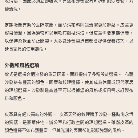
收污漬，因此必須立即吸乾。有些布沙發配有可拆卸的沙發套，方
便清洗。
定期吸塵有助於去除灰塵，而防污布料則讓清潔更加輕鬆。皮革更
容易清潔，因為通常可以用軟布擦拭污漬。但皮革需要定期保養，
以保持柔軟並防止開裂。大多數沙發製造商都會提供保養技巧，以
延長家具的使用壽命。
外觀和風格選項
款式是選擇合適沙發的重要因素。面料提供了多種設計選擇。
布藝
沙發擁有豐富的顏色、圖案和紋理選擇，使其成為休閒或現代家居
的理想選擇。沙發製造商甚至可以根據您的風格或項目需求訂製布
料和顏色。
皮革具有經典高端的外觀。
皮革天然的紋理賦予沙發一種時尚永恆
的質感，是豪華住宅、辦公室和行政空間的理想選擇。雖然皮革的
顏色選擇不如布藝豐富，但其光滑的表面卻能彰顯強烈的風格。