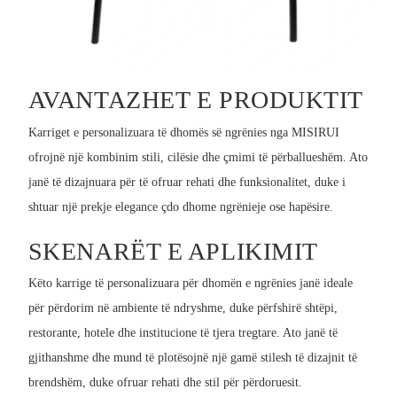
AVANTAZHET E PRODUKTIT
Karriget e personalizuara të dhomës së ngrënies nga MISIRUI
ofrojnë një kombinim stili, cilësie dhe çmimi të përballueshëm. Ato
janë të dizajnuara për të ofruar rehati dhe funksionalitet, duke i
shtuar një prekje elegance çdo dhome ngrënieje ose hapësire.
SKENARËT E APLIKIMIT
Këto karrige të personalizuara për dhomën e ngrënies janë ideale
për përdorim në ambiente të ndryshme, duke përfshirë shtëpi,
restorante, hotele dhe institucione të tjera tregtare. Ato janë të
gjithanshme dhe mund të plotësojnë një gamë stilesh të dizajnit të
brendshëm, duke ofruar rehati dhe stil për përdoruesit.