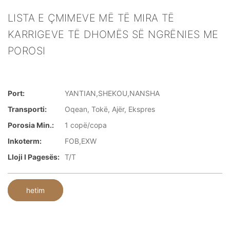
LISTA E ÇMIMEVE MË TË MIRA TË
KARRIGEVE TË DHOMËS SË NGRËNIES ME
POROSI
Port:
YANTIAN,SHEKOU,NANSHA
Transporti:
Oqean, Tokë, Ajër, Ekspres
Porosia Min.:
1 copë/copa
Inkoterm:
FOB,EXW
Lloji I Pagesës:
T/T
hetim