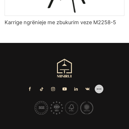
Karrige ngrënieje me zbukurim veze M2258-5