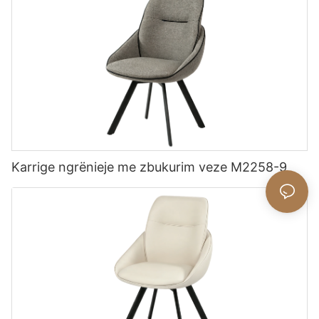
Karrige ngrënieje me zbukurim veze M2258-9