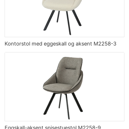
Kontorstol med eggeskall og aksent M2258-3
Eggskall-aksent spisestuestol M2258-9