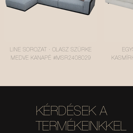
LINE SOROZAT · OLASZ SZÜRKE
EGY
MEDVE KANAPÉ #MSR2408029
KASMÍR
KAN
KÉRDÉSEK A
TERMÉKEINKKEL