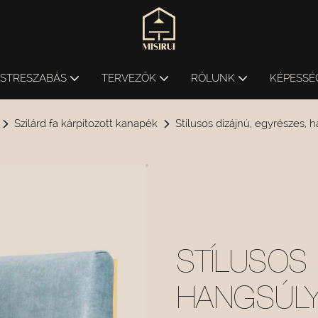
ESTRESZABÁS
TERVEZŐK
RÓLUNK
KÉPESSÉ
Szilárd fa kárpitozott kanapék
Stílusos dizájnú, egyrészes,
STÍLUSOS 
HANGSÚLY