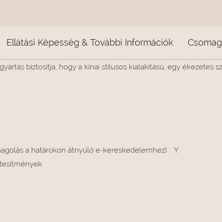
Ellátási Képesség & További Információk
Csomago
yártás biztosítja, hogy a kínai stílusos kialakítású, egy ékezetes
magolás a határokon átnyúló e-kereskedelemhez)
:
Y
létesítmények