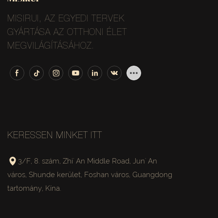
MISIRUI, AZ EGYEDI TERVEK
GYÁRTÁSA AZ OTTHONI ÉLET
MEGVILÁGÍTÁSÁHOZ.
KERESSEN MINKET ITT
3/F, 8. szám, Zhi' An Middle Road, Jun' An
város, Shunde kerület, Foshan város, Guangdong
tartomány, Kína.