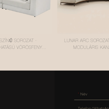
SZÍNŰ SOROZAT ·
LUNAR ARC SOROZAT
HATÁSÚ VÖRÖSFENYŐ
MODULÁRIS KAN
APÉ #MSR2408028
#MSR240802
Név
Telefon/WhatsAp