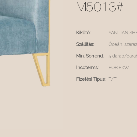
M5013#
Kikötő:
YANTIAN,SH
Szállítás:
Óceán, száraz
Min. Sorrend:
5 darab/dara
Incoterms:
FOB,EXW
Fizetési Típus:
T/T