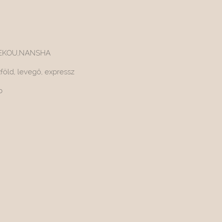
EKOU,NANSHA
föld, levegő, expressz
b