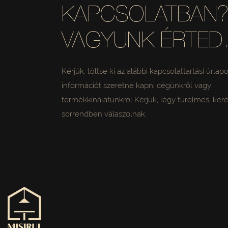
KAPCSOLATBAN? 
VAGYUNK ÉRTED
Kérjük, töltse ki az alábbi kapcsolattartási űrlap
információt szeretne kapni cégünkről vagy
termékkínálatunkról Kérjük, légy türelmes, kéré
sorrendben válaszolnak.