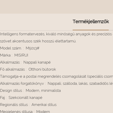
Termékjellemzők
Intelligens formatervezés, kiváló minőségű anyagok és precíziós g
szövet akcentusos szék hosszú élettartamú.
Model szám.
:
M5013#
Márka
:
MISIRUI
Alkalmazás
:
Nappali kanapé
Fő alkalmazás
:
Otthoni bútorok
Támogatja-e a postai megrendelés csomagolását (speciális cso
Alkalmazás forgatókönyv
:
Nappali, szálloda, lakás, szabadidős 
Design stílus
:
Modern, minimalista
Faj
:
Szekcionált kanapé
Regionális stílus
:
Amerikai stílus
Megjelenés stílusa
:
Modern