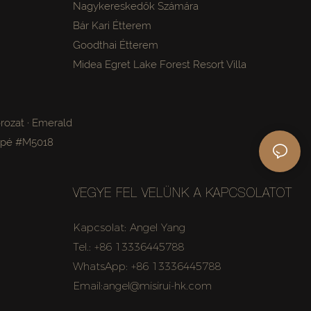
Nagykereskedők Számára
Bár Kari Étterem
Goodthai Étterem
Midea Egret Lake Forest Resort Villa
rozat · Emerald
apé #M5018
VEGYE FEL VELÜNK A KAPCSOLATOT
Kapcsolat: Angel Yang
Tel.: +86 13336445788
WhatsApp: +86 13336445788
Email:angel@misirui-hk.com