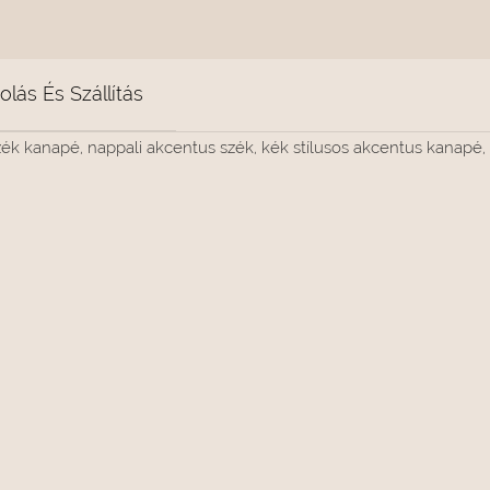
lás És Szállítás
 szék kanapé, nappali akcentus szék, kék stílusos akcentus kanapé,