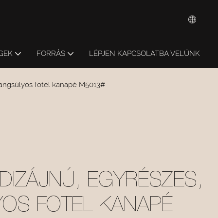
GEK
FORRÁS
LÉPJEN KAPCSOLATBA VELÜNK
 hangsúlyos fotel kanapé M5013#
DIZÁJNÚ, EGYRÉSZES,
OS FOTEL KANAPÉ