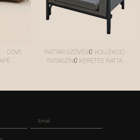
 · COVE
RATTAN SZÖVÉSŰ KOLLEKCIÓ ·
APÉ
TINTASZÍNŰ KERETES RATTAN
0
SUTTOGÓ FOTEL #M5061
Email
p