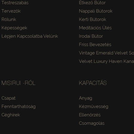
Testreszabás
Étkező Bútor
Tervezők
Nappali Bútorok
Rólunk
Kerti Bútorok
Képességek
Meditációs Ülés
Lépjen Kapcsolatba Velünk
Irodai Bútor
Friss Bevezetés
Vintage Emerald Velvet So
Velvet Luxury Haven Kan
MISIRUI -RÓL
KAPACITÁS
Csapat
Anyag
Fenntarthatóság
Kézművesség
Céghírek
Ellenőrzés
Csomagolás