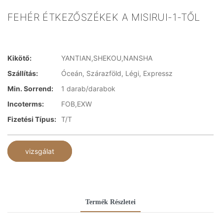
FEHÉR ÉTKEZŐSZÉKEK A MISIRUI-1-TŐL
Kikötő:
YANTIAN,SHEKOU,NANSHA
Szállítás:
Óceán, Szárazföld, Légi, Expressz
Min. Sorrend:
1 darab/darabok
Incoterms:
FOB,EXW
Fizetési Típus:
T/T
vizsgálat
Termék Részletei