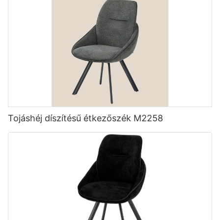
Tojáshéj díszítésű étkezőszék M2258