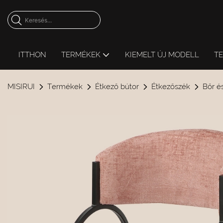
ITTHON
TERMÉKEK
KIEMELT ÚJ MODELL
T
MISIRUI
Termékek
Étkező bútor
Étkezőszék
Bőr é