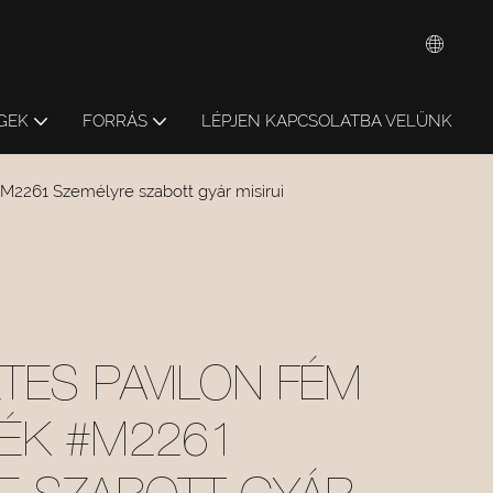
GEK
FORRÁS
LÉPJEN KAPCSOLATBA VELÜNK
M2261 Személyre szabott gyár misirui
TES PAVILON FÉM
ÉK #M2261