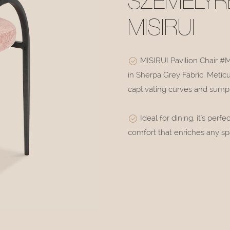
SZEMÉLYR
MISIRUI
MISIRUI Pavilion Chair #M
in Sherpa Grey Fabric. Meticu
captivating curves and sump
Ideal for dining, it's perfe
comfort that enriches any spa