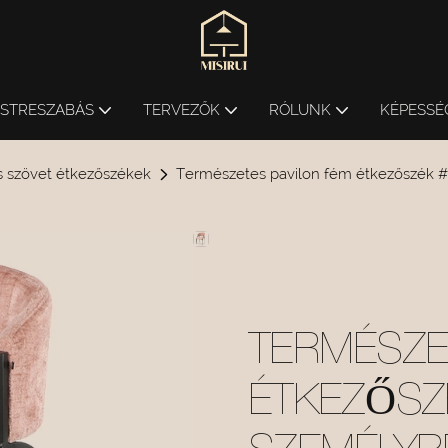
ESTRESZABÁS
TERVEZŐK
RÓLUNK
KÉPESSÉ
s szövet étkezőszékek
Természetes pavilon fém étkezőszék #
TERMÉSZE
ÉTKEZŐSZ