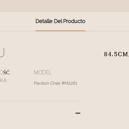
Detalle Del Producto
U
OŚĆ
MODEL
SKA
Pavilion Chair #M2261