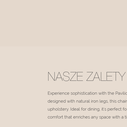
NASZE ZALETY
Experience sophistication with the Pavil
designed with natural iron legs, this ch
upholstery. Ideal for dining, it's perfect f
comfort that enriches any space with a t