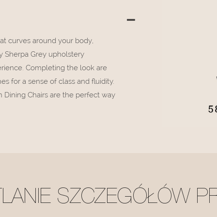
hat curves around your body,
ly Sherpa Grey upholstery
perience. Completing the look are
es for a sense of class and fluidity.
 Dining Chairs are the perfect way
TLANIE SZCZEGÓŁÓW P