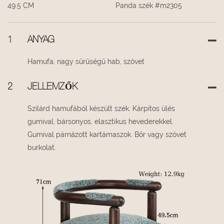
49.5 CM
Panda szék #m2305
1
ANYAG
Hamufa, nagy sűrűségű hab, szövet
2
JELLEMZŐK
Szilárd hamufából készült szék. Kárpitos ülés
gumival, bársonyos, elasztikus hevederekkel.
Gumival párnázott kartámaszok. Bőr vagy szövet
burkolat.