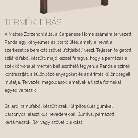
TERMÉKLEÍRÁS
A Matteo Zorzenoni által a Carpanese Home számára tervezett
Panda egy kényelmes és borító ülés, amely a nevét a
szerkezetbe berakott szövet „foltjaiból” veszi. Teljesen forgatott
szilárd fából készült, majd kézzel faragva, hogy a párnázás a
szék körvonalai mentén beilleszthető legyen, a Panda a színek
kontrasztját, a különböző anyagokat és az érintés különbségeit
mutatja. Tervezési megoldások, amelyek a tiszta formákat
egyedivé teszik.
Szilárd hamufából készült szék. Kárpitos ülés gumival,
bársonyos, elasztikus hevederekkel. Gumival párnázott
kartámaszok. Bőr vagy szövet burkolat.