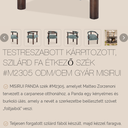
TESTRESZABOTT KÁRPITOZOTT,
SZILÁRD FA ÉTKEZŐ SZÉK
#M2305 ODM/OEM GYÁR MISIRUI
MISIRUI PANDA szék #M2305, amelyet Matteo Zorzenoni
tervezett a carpanese otthonához, a Panda egy kényelmes és
burkoló ülés, amely a nevét a szerkezetbe beillesztett szövet
„foltjaiból” veszi.
Teljesen forgatott szilárd fából készült, majd kézzel faragva,