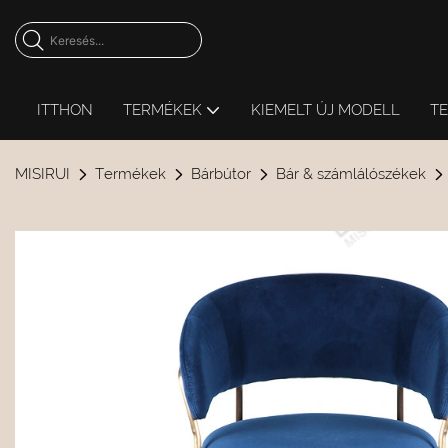
ITTHON
TERMÉKEK
KIEMELT ÚJ MODELL
T
MISIRUI
Termékek
Bárbútor
Bár & számlálószékek