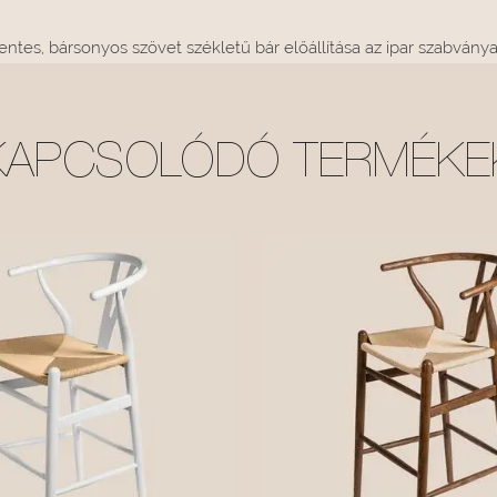
tes, bársonyos szövet székletű bár előállítása az ipar szabványai
KAPCSOLÓDÓ TERMÉKE