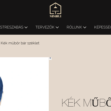
ESTRESZABÁS
TERVEZŐK
RÓLUNK
KÉPESSÉ
Kék műbőr bár széklet
KÉK MŰBŐ