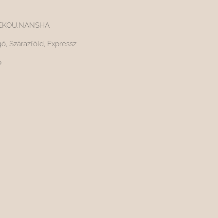
EKOU,NANSHA
, Szárazföld, Expressz
b