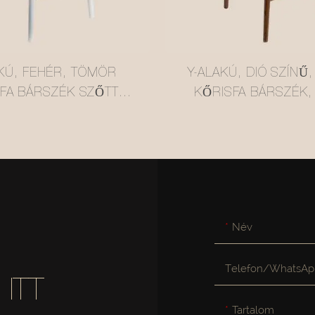
AKÚ, FEHÉR, TÖMÖR
Y-ALAKÚ, DIÓ SZÍNŰ
FA BÁRSZÉK SZŐTT
KŐRISFA BÁRSZÉK,
 ÜLÉSSEL #M1089-2
RATTAN ÜLÉSSEL 
Név
Telefon/WhatsAp
ITT
Tartalom