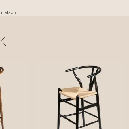
n alapul.
K