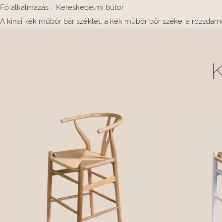
Fő alkalmazás
:
Kereskedelmi bútor
A kínai kék műbőr bár széklet, a kék műbőr bőr széke, a rozsdamen