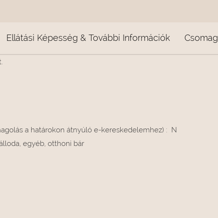
Ellátási Képesség & További Információk
Csomago
.
magolás a határokon átnyúló e-kereskedelemhez)
:
N
álloda, egyéb, otthoni bár