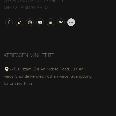
GYÁRTÁSA AZ OTTHONI ÉLET
MEGVILÁGÍTÁSÁHOZ.
KERESSEN MINKET ITT
3/F, 8. szám, Zhi' An Middle Road, Jun' An
város, Shunde kerület, Foshan város, Guangdong
tartomány, Kína.