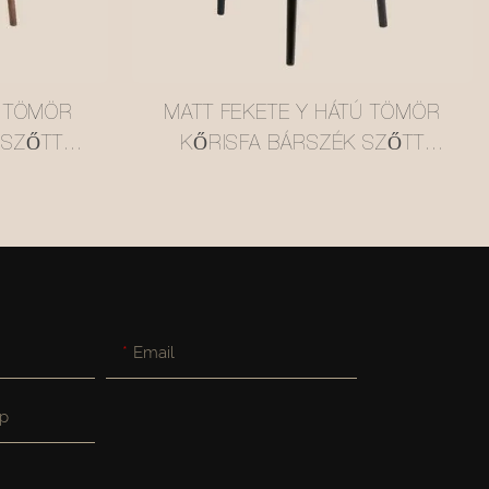
, TÖMÖR
MATT FEKETE Y HÁTÚ TÖMÖR
 SZŐTT
KŐRISFA BÁRSZÉK SZŐTT
#M1089
RATTAN ÜLÉSSZEL #M1089-3
Email
p