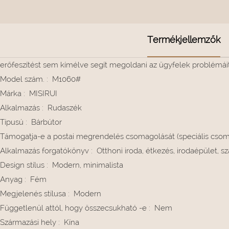
Termékjellemzők
erőfeszítést sem kímélve segít megoldani az ügyfelek problémáit
Model szám.
:
M1060#
Márka
:
MISIRUI
Alkalmazás
:
Rudaszék
Típusú
:
Bárbútor
Támogatja-e a postai megrendelés csomagolását (speciális cso
Alkalmazás forgatókönyv
:
Otthoni iroda, étkezés, irodaépület, sz
Design stílus
:
Modern, minimalista
Anyag
:
Fém
Megjelenés stílusa
:
Modern
Függetlenül attól, hogy összecsukható -e
:
Nem
Származási hely
:
Kína