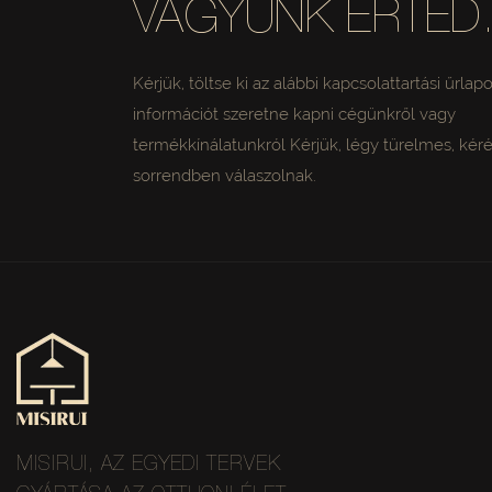
VAGYUNK ÉRTED
Kérjük, töltse ki az alábbi kapcsolattartási űrlap
információt szeretne kapni cégünkről vagy
termékkínálatunkról Kérjük, légy türelmes, kéré
sorrendben válaszolnak.
MISIRUI, AZ EGYEDI TERVEK