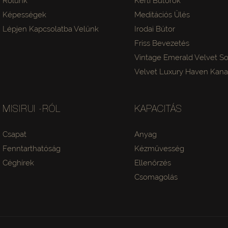
Rólunk
Kerti Bútorok
Képességek
Meditációs Ülés
Lépjen Kapcsolatba Velünk
Irodai Bútor
Friss Bevezetés
Vintage Emerald Velvet So
Velvet Luxury Haven Kan
MISIRUI -RÓL
KAPACITÁS
Csapat
Anyag
Fenntarthatóság
Kézművesség
Céghírek
Ellenőrzés
Csomagolás