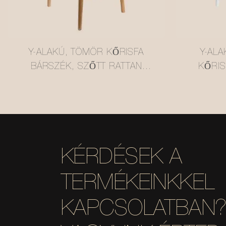
Y-ALAKÚ, TÖMÖR KŐRISFA
Y-AL
BÁRSZÉK, SZŐTT RATTAN
KŐRIS
ÜLÉSSEL #M1089-4
RATTAN
KÉRDÉSEK A
TERMÉKEINKKEL
KAPCSOLATBAN? 