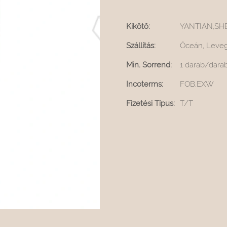
Kikötő:
YANTIAN,SH
Szállítás:
Óceán, Levegő
Min. Sorrend:
1 darab/dara
Incoterms:
FOB,EXW
Fizetési Típus:
T/T