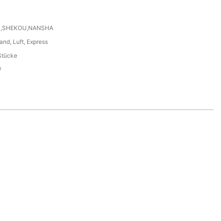
N,SHEKOU,NANSHA
and, Luft, Express
Stücke
W