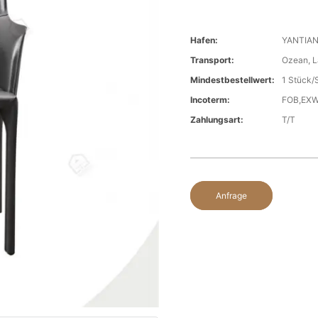
Hafen:
YANTIA
Transport:
Ozean, L
Mindestbestellwert:
1 Stück/
Incoterm:
FOB,EX
Zahlungsart:
T/T
Anfrage