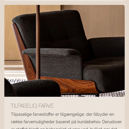
TILPASELIG FARVE
Tilpaselige farvestoffer er tilgængelige, der tilbyder en
række farvemuligheder baseret på kundebehov. Derudover