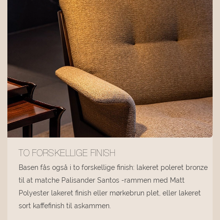
TO FORSKELLIGE FINISH
Basen fås også i to forskellige finish: lakeret poleret bronze
til at matche Palisander Santos -rammen med Matt
Polyester lakeret finish eller mørkebrun plet, eller lakeret
sort kaffefinish til askammen.