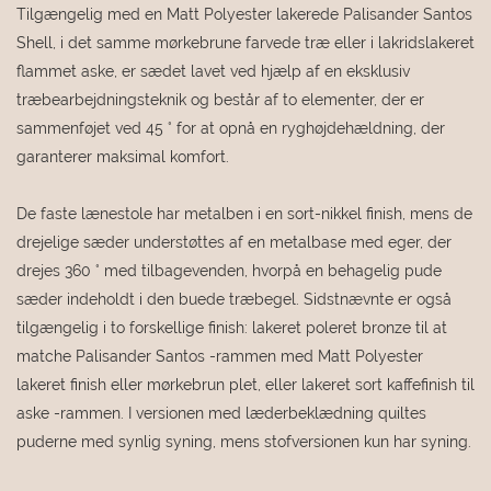
Tilgængelig med en Matt Polyester lakerede Palisander Santos
Shell, i det samme mørkebrune farvede træ eller i lakridslakeret
flammet aske, er sædet lavet ved hjælp af en eksklusiv
træbearbejdningsteknik og består af to elementer, der er
sammenføjet ved 45 ° for at opnå en ryghøjdehældning, der
garanterer maksimal komfort.
De faste lænestole har metalben i en sort-nikkel finish, mens de
drejelige sæder understøttes af en metalbase med eger, der
drejes 360 ° med tilbagevenden, hvorpå en behagelig pude
sæder indeholdt i den buede træbegel. Sidstnævnte er også
tilgængelig i to forskellige finish: lakeret poleret bronze til at
matche Palisander Santos -rammen med Matt Polyester
lakeret finish eller mørkebrun plet, eller lakeret sort kaffefinish til
aske -rammen. I versionen med læderbeklædning quiltes
puderne med synlig syning, mens stofversionen kun har syning.