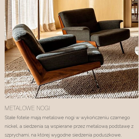
METALOWE NOGI
Stałe fotele mają metalowe nogi w wykończeniu czarnego
nickel, a siedzenia są wspierane przez metalową podstawę z
szprychami, na której wygodne siedzenia poduszkowe,