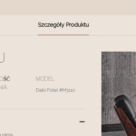
Szczegóły Produktu
U
OŚĆ
MODEL
NIA
Daiki Fotel #M3110
a rama.