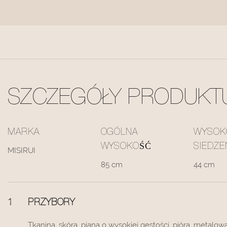
SZCZEGÓŁY PRODUKT
MARKA
OGÓLNA
WYSOK
WYSOKOŚĆ
SIEDZE
MISIRUI
85 cm
44 cm
1
PRZYBORY
Tkanina, skóra, piana o wysokiej gęstości, pióra, metalow