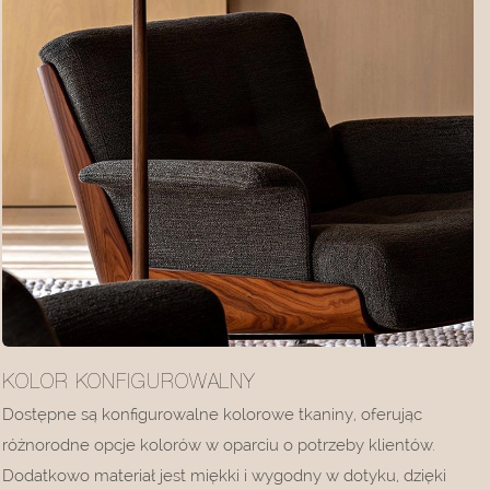
KOLOR KONFIGUROWALNY
Dostępne są konfigurowalne kolorowe tkaniny, oferując
różnorodne opcje kolorów w oparciu o potrzeby klientów.
Dodatkowo materiał jest miękki i wygodny w dotyku, dzięki