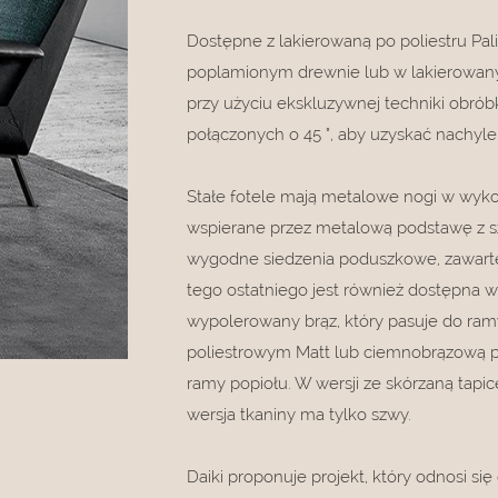
Dostępne z lakierowaną po poliestru P
poplamionym drewnie lub w lakierowany
przy użyciu ekskluzywnej techniki obró
połączonych o 45 °, aby uzyskać nachyl
Stałe fotele mają metalowe nogi w wyko
wspierane przez metalową podstawę z sz
wygodne siedzenia poduszkowe, zawart
tego ostatniego jest również dostępna
wypolerowany brąz, który pasuje do ra
poliestrowym Matt lub ciemnobrązową p
ramy popiołu. W wersji ze skórzaną tap
wersja tkaniny ma tylko szwy.
Daiki proponuje projekt, który odnosi s