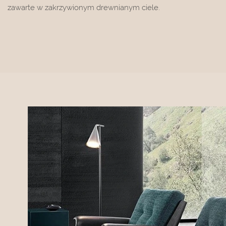
zawarte w zakrzywionym drewnianym ciele.