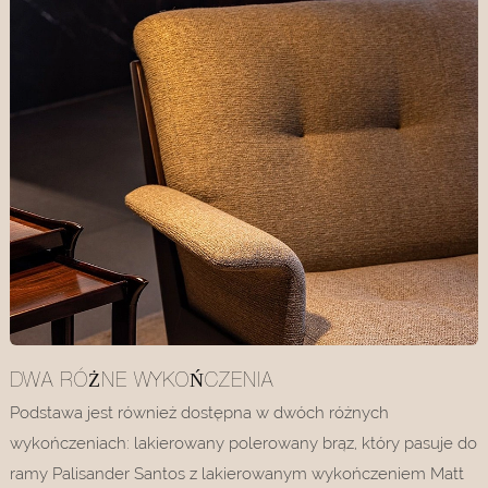
DWA RÓŻNE WYKOŃCZENIA
Podstawa jest również dostępna w dwóch różnych
wykończeniach: lakierowany polerowany brąz, który pasuje do
ramy Palisander Santos z lakierowanym wykończeniem Matt