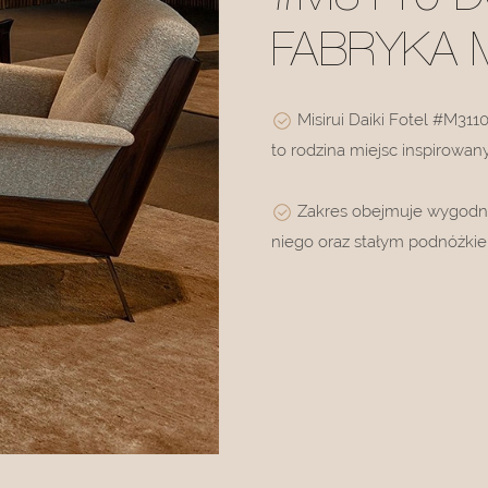
FABRYKA 
Misirui Daiki Fotel #M311
to rodzina miejsc inspirowanyc
Zakres obejmuje wygodny 
niego oraz stałym podnóżki