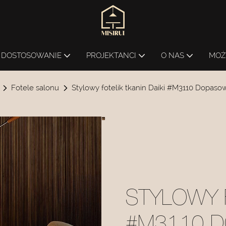
DOSTOSOWANIE
PROJEKTANCI
O NAS
MOŻ
Fotele salonu
Stylowy fotelik tkanin Daiki #M3110 Dopaso
STYLOWY F
#M3110 