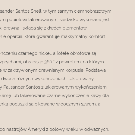
alisander Santos Shell, w tym samym ciemnobrązowym
m popiołowi lakierowanym, siedzisko wykonane jest
bki drewna i składa się z dwóch elementów
enie oparcia, które gwarantuje maksymalny komfort.
ńczeniu czarnego nickel, a fotele obrotowe są
prychami, obracając 360 ° z powrotem, na którym
e w zakrzywionym drewnianym korpusie. Podstawa
 w dwóch różnych wykończeniach: lakierowany
my Palisander Santos z lakierowanym wykończeniem
lamę lub lakierowane czarne wykończenie kawy dla
icerką poduszki są pikowane widocznym szwem, a
ię do nastrojów Ameryki z połowy wieku w odważnych,