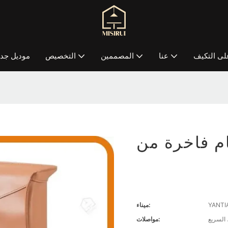
لى التكيف
عنا
المصممين
التخصيص
موديل جدي
YANTI
ميناء:
 السريع
مواصلات: