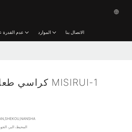
الاتصال بنا
الموارد
عدم القدرة ع
كراسي طعام فاخرة من MISIRUI-1
AN,SHEKOU,NANSHA
المحيط، البر، الجو،