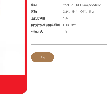
港口:
YANTIAN,SHEKOU,NANSHA
运输:
海运、陆运、空运、快递
最低订购量:
1 件
国际贸易术语解释通则:
FOB,EXW
付款方式:
T/T
询问