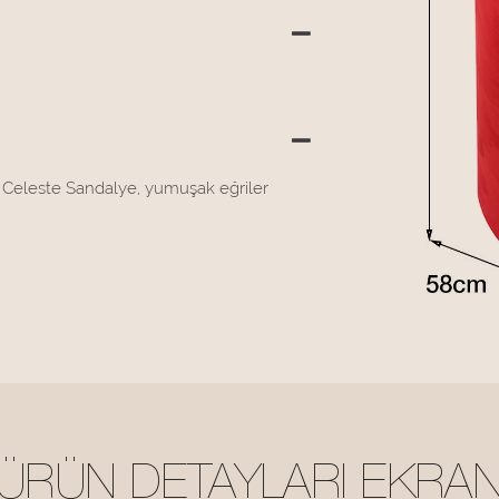
lan Celeste Sandalye, yumuşak eğriler
ÜRÜN DETAYLARI EKRA