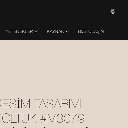
YETENEKLER
KAYNAK
BIZE ULAŞIN
ESIM TASARIMI
KOLTUK #M3079