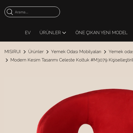
EV
ÜRÜNLER
ÖNE ÇIKAN YENI MODEL
MISIRUI
Ürünler
Yemek Odası Mobilyaları
Yemek odas
Modern Kesim Tasarımı Celeste Koltuk #M3079 Kişiselleştiril