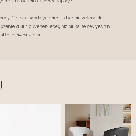
 yemek masasının etrafında toplayın.
nmiş, Celeste sandalyelerimizin her biri yetenekli
 özenle dikilir, güvenebileceğiniz bir kalite seviyesinin
lite seviyesi sağlar.
U