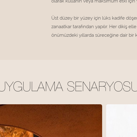
olarak kullanın veya maksimum etki için
Üst düzey bir yüzey için lüks kadife döşe
zanaatkar tarafından yapılır. Her dikiş elle
önümüzdeki yıllarda süreceğine dair bir ka
UYGULAMA SENARYOS