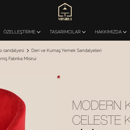
ÖZELLEŞTIRME
TASARIMCILAR
HAKKIMIZDA
ı sandalyesi
Deri ve Kumaş Yemek Sandalyeleri
miş Fabrika Misirui
MODERN K
CELESTE 