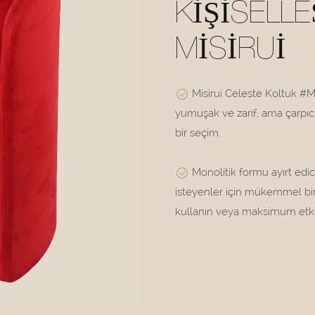
KIŞISELLE
MISIRUI
Misirui Celeste Koltuk #M3
yumuşak ve zarif, ama çarpı
bir seçim.
Monolitik formu ayırt edic
isteyenler için mükemmel bir
kullanın veya maksimum etki 