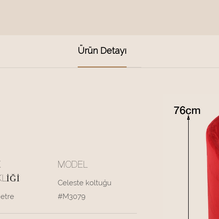
Ürün Detayı
K
MODEL
LIĞI
Celeste koltuğu
etre
#M3079