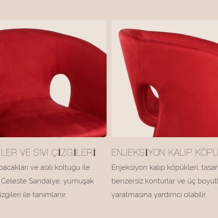
LER VE SIVI ÇIZGILERI
ENJEKSIYON KALIP KÖP
acakları ve asılı koltuğu ile
Enjeksiyon kalıp köpükleri, tasar
an Celeste Sandalye, yumuşak
benzersiz konturlar ve üç boyutl
izgileri ile tanımlanır.
yaratmasına yardımcı olabilir.