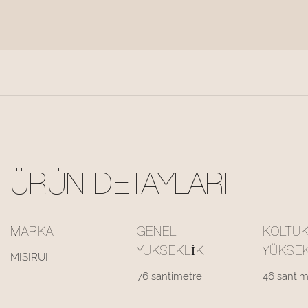
ÜRÜN DETAYLARI
MARKA
GENEL
KOLTU
YÜKSEKLIK
YÜKSEK
MISIRUI
76 santimetre
46 santim