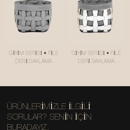
#MSR2408016
GIYIM SERISI • FILE
GIYIM SERISI • FILE
DERI SAKLAMA
DERI SAKLAMA
SEPETI #MSR027-2
SEPETI #MSR027
ÜRÜNLERIMIZLE ILGILI
SORULAR? SENIN IÇIN
BURADAYIZ.