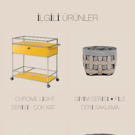
İLGILI ÜRÜNLER
CHROME LIGHT
GIYIM SERISI • FILE
SERISI · ÇOK KATLI
DERI SAKLAMA
TEREYAĞI SARISI
SEPETI #MSR027-3
USM TARZI SERVIS
ARABASI