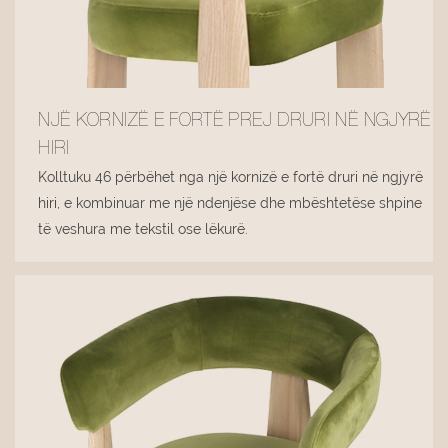
NJË KORNIZË E FORTË PREJ DRURI NË NGJYRË
HIRI
Kolltuku 46 përbëhet nga një kornizë e fortë druri në ngjyrë
hiri, e kombinuar me një ndenjëse dhe mbështetëse shpine
të veshura me tekstil ose lëkurë.