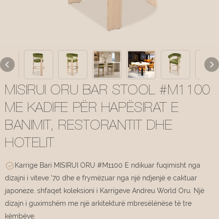
MISIRUI ORU BAR STOOL #M1100
ME KADIFE PËR HAPËSIRAT E
BANIMIT, RESTORANTIT DHE
HOTELIT
Karrige Bari MISIRUI ORU #M1100 E ndikuar fuqimisht nga
dizajni i viteve '70 dhe e frymëzuar nga një ndjenjë e caktuar
japoneze, shfaqet koleksioni i Karrigeve Andreu World Oru. Një
dizajn i guximshëm me një arkitekturë mbresëlënëse të tre
këmbëve.