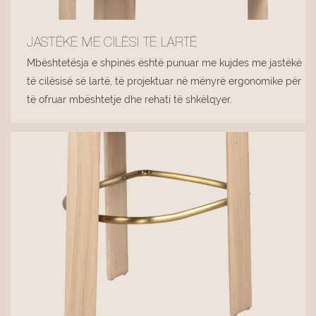
JASTËKË ME CILËSI TË LARTË
Mbështetësja e shpinës është punuar me kujdes me jastëkë
të cilësisë së lartë, të projektuar në mënyrë ergonomike për
të ofruar mbështetje dhe rehati të shkëlqyer.