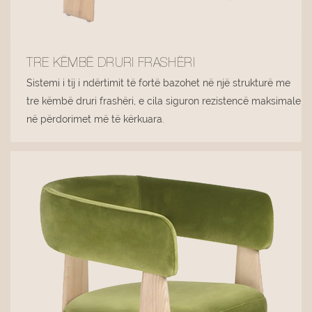
TRE KËMBË DRURI FRASHËRI
Sistemi i tij i ndërtimit të fortë bazohet në një strukturë me
tre këmbë druri frashëri, e cila siguron rezistencë maksimale
në përdorimet më të kërkuara.