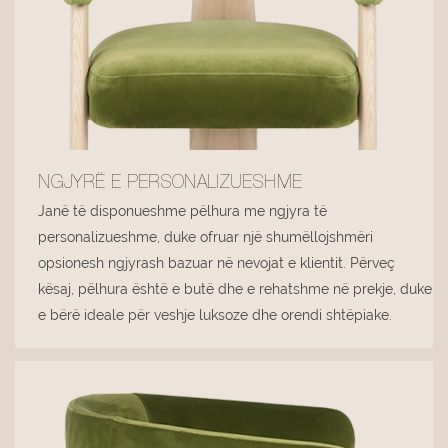
NGJYRË E PERSONALIZUESHME
Janë të disponueshme pëlhura me ngjyra të
personalizueshme, duke ofruar një shumëllojshmëri
opsionesh ngjyrash bazuar në nevojat e klientit. Përveç
kësaj, pëlhura është e butë dhe e rehatshme në prekje, duke
e bërë ideale për veshje luksoze dhe orendi shtëpiake.