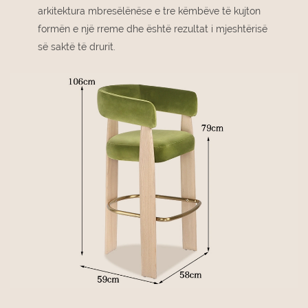
arkitektura mbresëlënëse e tre këmbëve të kujton
formën e një rreme dhe është rezultat i mjeshtërisë
së saktë të drurit.