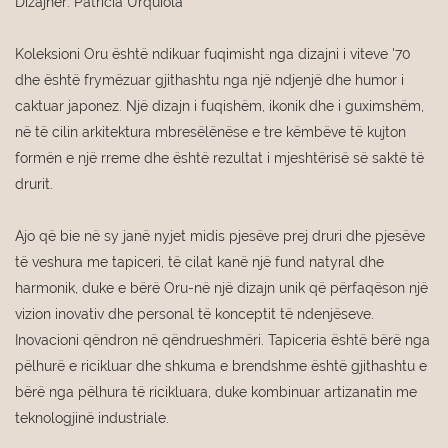
Dizajner: Patricia Urquiola
Koleksioni Oru është ndikuar fuqimisht nga dizajni i viteve '70
dhe është frymëzuar gjithashtu nga një ndjenjë dhe humor i
caktuar japonez. Një dizajn i fuqishëm, ikonik dhe i guximshëm,
në të cilin arkitektura mbresëlënëse e tre këmbëve të kujton
formën e një rreme dhe është rezultat i mjeshtërisë së saktë të
drurit.
Ajo që bie në sy janë nyjet midis pjesëve prej druri dhe pjesëve
të veshura me tapiceri, të cilat kanë një fund natyral dhe
harmonik, duke e bërë Oru-në një dizajn unik që përfaqëson një
vizion inovativ dhe personal të konceptit të ndenjëseve.
Inovacioni qëndron në qëndrueshmëri. Tapiceria është bërë nga
pëlhurë e ricikluar dhe shkuma e brendshme është gjithashtu e
bërë nga pëlhura të ricikluara, duke kombinuar artizanatin me
teknologjinë industriale.