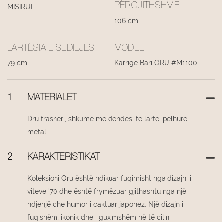
PËRGJITHSHME
MISIRUI
106 cm
LARTËSIA E SEDILJES
MODEL
79 cm
Karrige Bari ORU #M1100
1
MATERIALET
Dru frashëri, shkumë me dendësi të lartë, pëlhurë,
metal
2
KARAKTERISTIKAT
Koleksioni Oru është ndikuar fuqimisht nga dizajni i
viteve '70 dhe është frymëzuar gjithashtu nga një
ndjenjë dhe humor i caktuar japonez. Një dizajn i
fuqishëm, ikonik dhe i guximshëm në të cilin