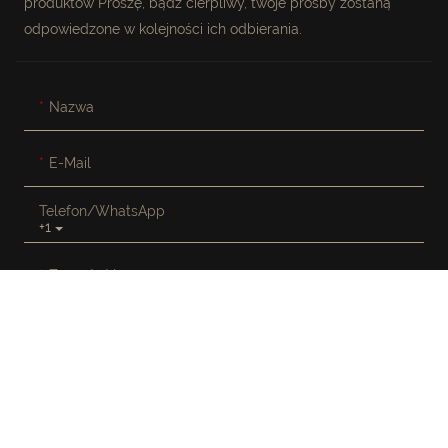
produktów Proszę, bądź cierpliwy, twoje prośby zostaną
odpowiedzone w kolejności ich odbierania.
Nazwa
E-Mail
Telefon/WhatsApp
+1
Zawartość
WYŚLIJ ZAPYTANIE TERAZ