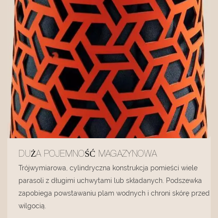
DUŻA POJEMNOŚĆ MAGAZYNOWA
Trójwymiarowa, cylindryczna konstrukcja pomieści wiele
parasoli z długimi uchwytami lub składanych. Podszewka
zapobiega powstawaniu plam wodnych i chroni skórę przed
wilgocią.