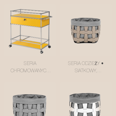
SERIA
SERIA ODZIEŻY •
CHROMOWANYCH
SIATKOWY,
ŚWIATEŁ · WÓZEK
SKÓRZANY KOSZ DO
WIELOPOZIOMOWY
PRZECHOWYWANIA
W KOLORZE
#MSR027-3
MAŚLANO-ŻÓŁTYM
W STYLU USM
#MSR2408016