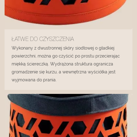
ŁATWE DO CZYSZCZENIA
Wykonany z dwustronnej skóry siodłowej o gładkiej
powierzchni, można go czyścić po prostu przecierając
miękką ściereczką. Wydrążona struktura ogranicza
gromadzenie się kurzu, a wewnętrzna wyściółka jest
wyjmowana do prania.