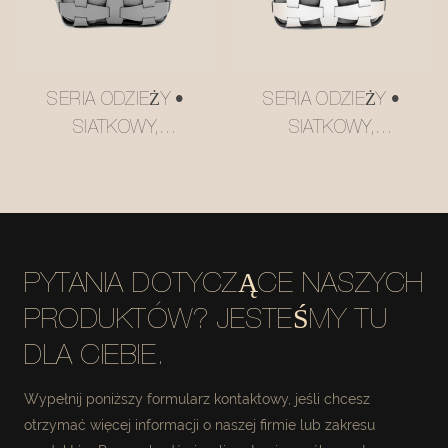
SERIA ODZIEŻY •
SERIA ODZIEŻY •
SIATKOWY,
SIATKOWY,
SKÓRZANY KOSZ DO
SKÓRZANY KOSZ DO
PRZECHOWYWANIA
PRZECHOWYWANIA
#MSR027-2
#MSR027
PYTANIA DOTYCZĄCE NASZYCH
PRODUKTÓW? JESTEŚMY TU
DLA CIEBIE.
Wypełnij poniższy formularz kontaktowy, jeśli chcesz
otrzymać więcej informacji o naszej firmie lub zakresu